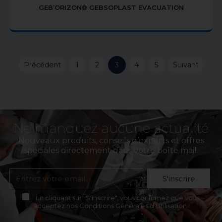
GEB’ORIZON® GEBSOPLAST EVACUATION
Précédent
1
2
3
4
5
Suivant
Ne manquez aucune actualité
Nouveaux produits, conseils d’experts et offres
spéciales directement dans votre boîte mail.
S'inscrire
En cliquant sur "S'inscrire", vous confirmez que vous
acceptez nos Conditions Générales d'Utilisation.