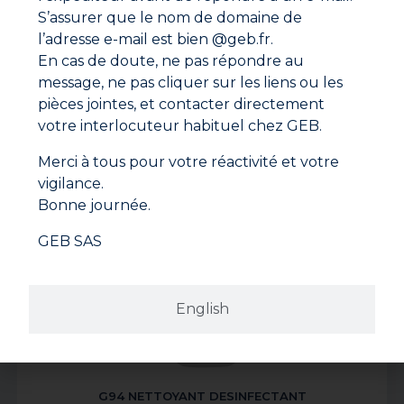
S’assurer que le nom de domaine de
l’adresse e-mail est bien @geb.fr.
En cas de doute, ne pas répondre au
message, ne pas cliquer sur les liens ou les
G90 NETTOYANT & DETERGENT
pièces jointes, et contacter directement
votre interlocuteur habituel chez GEB.
Merci à tous pour votre réactivité et votre
vigilance.
Bonne journée.
GEB SAS
English
G94 NETTOYANT DESINFECTANT