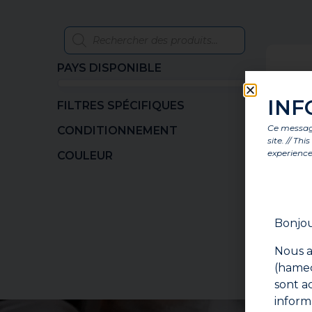
PAYS DISPONIBLE
INF
FILTRES SPÉCIFIQUES
Ce message
CONDITIONNEMENT
site. // Th
experience
COULEUR
Bonjou
Nous a
(hameç
sont a
inform