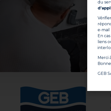
du ser
d’appl
Vérifi
Nouveaux produits
répond
e-mail
En cas
liens 
E
interl
Merci à
Bonne 
GEB S