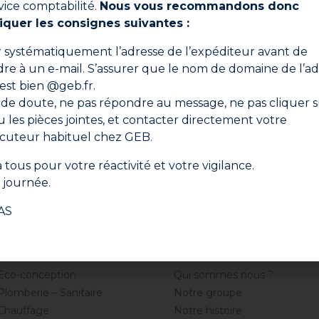
vice comptabilité.
Nous vous recommandons donc
iquer les consignes suivantes :
Ne manquez aucune actualité
er systématiquement l’adresse de l’expéditeur avant de
, conseils d’experts et offres spéciales directement dans
re à un e-mail. S’assurer que le nom de domaine de l’ad
 est bien @geb.fr.
 de doute, ne pas répondre au message, ne pas cliquer s
S'i
ou les pièces jointes, et contacter directement votre
n cliquant sur "S'inscrire", vous confirmez que vous acceptez nos Cond
ocuteur habituel chez GEB.
Générales d'Utilisation.
 tous pour votre réactivité et votre vigilance.
journée.
AS
Professionnel
Société
Eco-conception
Qui sommes nous ?
Plomberie – Sanitaire
Notre groupe
Chauffage
Notre histoire