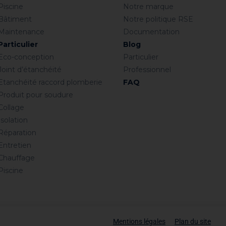
Piscine
Notre marque
Bâtiment
Notre politique RSE
Maintenance
Documentation
Particulier
Blog
Eco-conception
Particulier
Joint d’étanchéité
Professionnel
Etanchéité raccord plomberie
FAQ
Produit pour soudure
Collage
Isolation
Réparation
Entretien
Chauffage
Piscine
Mentions légales
Plan du site