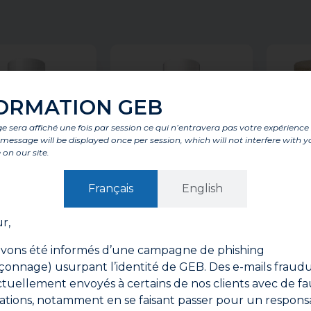
ORMATION GEB
 sera affiché une fois par session ce qui n’entravera pas votre expérience
is message will be displayed once per session, which will not interfere with y
 on our site.
Français
English
r,
BLACKFIRE
GALVANISATION A
TO
FROID GALVAGEB
vons été informés d’une campagne de phishing
onnage) usurpant l’identité de GEB. Des e-mails fraud
ctuellement envoyés à certains de nos clients avec de fa
ations, notamment en se faisant passer pour un respons