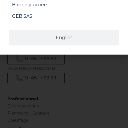
Bonne journée.
Revendeurs
GEB SAS
Trouver le revendeur le plus proche de chez vous.
Où nous trouver ?
Nous contacter
English
Par mail
geb@geb.fr
Vous êtes particulier
01 48 17 99 82
Vous êtes professionnel
01 48 17 99 99
Professionnel
Eco-conception
Plomberie – Sanitaire
Chauffage
Piscine