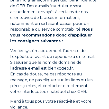
phishing (hameçonnage) usurpant l’identité
de GEB. Des e-mails frauduleux sont
actuellement envoyés à certains de nos
clients avec de fausses informations,
notamment en se faisant passer pour un
responsable du service comptabilité.
Nous
vous recommandons donc d’appliquer
les consignes suivantes :
Vérifier systématiquement l’adresse de
l’expéditeur avant de répondre à un e-mail.
S’assurer que le nom de domaine de
l’adresse e-mail est bien @geb.fr.
En cas de doute, ne pas répondre au
Adresse
message, ne pas cliquer sur les liens ou les
GEB SAS
pièces jointes, et contacter directement
ZI Paris Nord 2
282 avenue du Bois de la Pie
votre interlocuteur habituel chez GEB.
CS 62062
95972 ROISSY CDG CEDEX
Merci à tous pour votre réactivité et votre
France
vigilance.