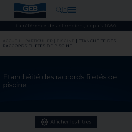
La référence des plombiers, depuis 1860
ACCUEIL
|
PARTICULIER
|
PISCINE
|
ETANCHÉITÉ DES
RACCORDS FILETÉS DE PISCINE
Etanchéité des raccords filetés de
piscine
Afficher les filtres