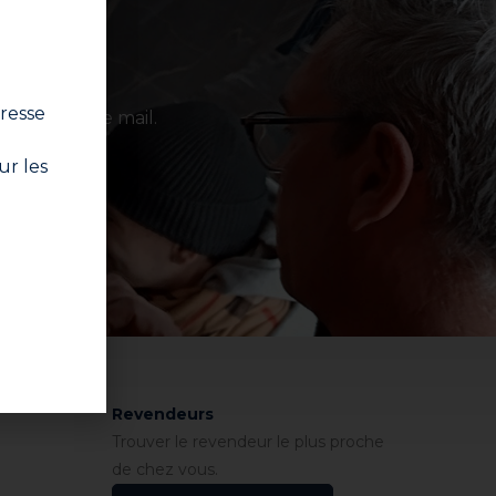
resse
 votre boîte mail.
ur les
nscrire
itions
Revendeurs
Trouver le revendeur le plus proche
de chez vous.