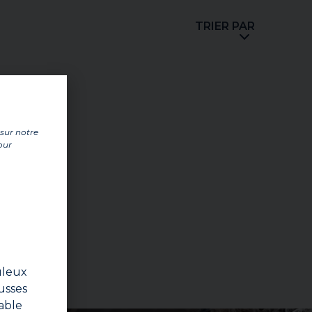
TRIER PAR
 sur notre
our
uleux
usses
able