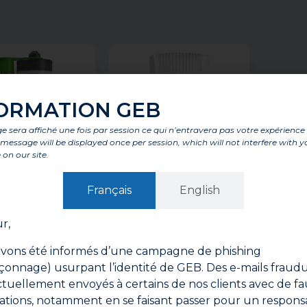
ORMATION GEB
 sera affiché une fois par session ce qui n’entravera pas votre expérience
is message will be displayed once per session, which will not interfere with y
 on our site.
Français
English
r,
EB’ORIZON®
GEB’ORIZON®
CONE SANITAIRE
GEBSOPLAST
vons été informés d’une campagne de phishing
LTI-SUPPORTS
EVACUATION
onnage) usurpant l’identité de GEB. Des e-mails fraud
ctuellement envoyés à certains de nos clients avec de fa
ations, notamment en se faisant passer pour un respons