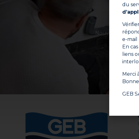
du ser
d’appl
Vérifi
répond
Nouveaux produits
e-mail
En cas
liens 
interl
E
Merci à
Bonne 
GEB S