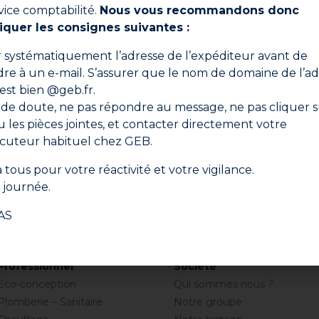
vice comptabilité.
Nous vous recommandons donc
iquer les consignes suivantes :
Ne manquez aucune actualité
er systématiquement l’adresse de l’expéditeur avant de
re à un e-mail. S’assurer que le nom de domaine de l’ad
, conseils d’experts et offres spéciales directement dans
 est bien @geb.fr.
 de doute, ne pas répondre au message, ne pas cliquer s
S'i
ou les pièces jointes, et contacter directement votre
ocuteur habituel chez GEB.
n cliquant sur "S'inscrire", vous confirmez que vous acceptez nos Cond
Générales d'Utilisation.
 tous pour votre réactivité et votre vigilance.
journée.
AS
Professionnel
Société
Eco-conception
Qui sommes nous ?
Plomberie – Sanitaire
Notre groupe