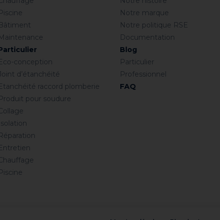
Chauffage
Notre histoire
Piscine
Notre marque
Bâtiment
Notre politique RSE
Maintenance
Documentation
Particulier
Blog
Eco-conception
Particulier
Joint d’étanchéité
Professionnel
Etanchéité raccord plomberie
FAQ
Produit pour soudure
Collage
Isolation
Réparation
Entretien
Chauffage
Piscine