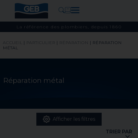
La référence des plombiers, depuis 1860
ACCUEIL
|
PARTICULIER
|
RÉPARATION
|
RÉPARATION
MÉTAL
Réparation métal
Afficher les filtres
TRIER PAR