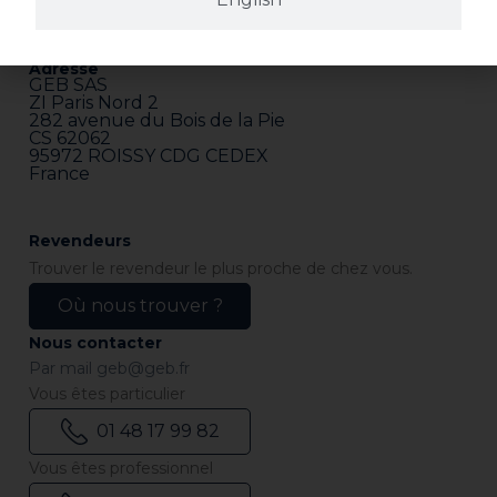
Adresse
GEB SAS
ZI Paris Nord 2
282 avenue du Bois de la Pie
CS 62062
95972 ROISSY CDG CEDEX
France
Revendeurs
Trouver le revendeur le plus proche de chez vous.
Où nous trouver ?
Nous contacter
Par mail
geb@geb.fr
Vous êtes particulier
01 48 17 99 82
Vous êtes professionnel