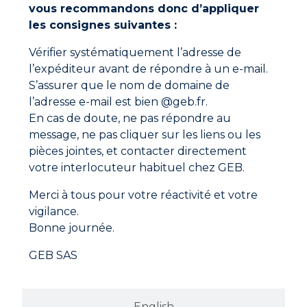
vous recommandons donc d’appliquer
Ne manquez aucune actualité
les consignes suivantes :
Nouveaux produits, conseils d’experts et offres
spéciales directement dans votre boîte mail.
Vérifier systématiquement l’adresse de
l’expéditeur avant de répondre à un e-mail.
S'inscrire
S’assurer que le nom de domaine de
l’adresse e-mail est bien @geb.fr.
En cliquant sur "S'inscrire", vous confirmez que vous
En cas de doute, ne pas répondre au
acceptez nos Conditions Générales d'Utilisation.
message, ne pas cliquer sur les liens ou les
pièces jointes, et contacter directement
votre interlocuteur habituel chez GEB.
Merci à tous pour votre réactivité et votre
vigilance.
Bonne journée.
GEB SAS
English