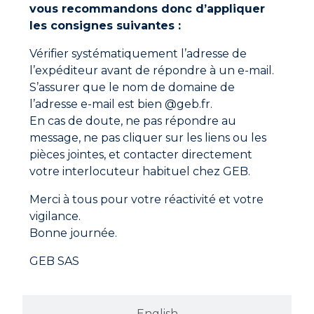
vous recommandons donc d’appliquer
Ne manquez aucune actualité
les consignes suivantes :
Nouveaux produits, conseils d’experts et offres
spéciales directement dans votre boîte mail.
Vérifier systématiquement l’adresse de
l’expéditeur avant de répondre à un e-mail.
S'inscrire
S’assurer que le nom de domaine de
l’adresse e-mail est bien @geb.fr.
En cliquant sur "S'inscrire", vous confirmez que vous
En cas de doute, ne pas répondre au
acceptez nos Conditions Générales d'Utilisation.
message, ne pas cliquer sur les liens ou les
pièces jointes, et contacter directement
votre interlocuteur habituel chez GEB.
Merci à tous pour votre réactivité et votre
vigilance.
Bonne journée.
GEB SAS
English