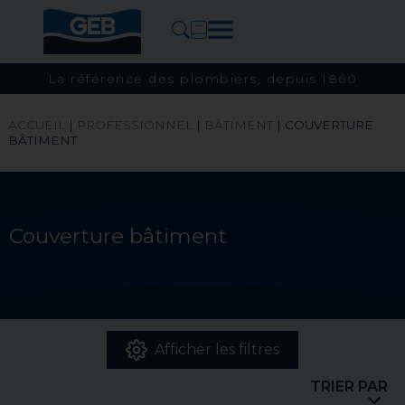
La référence des plombiers, depuis 1860
ACCUEIL
|
PROFESSIONNEL
|
BÂTIMENT
|
COUVERTURE
BÂTIMENT
Couverture bâtiment
Afficher les filtres
TRIER PAR