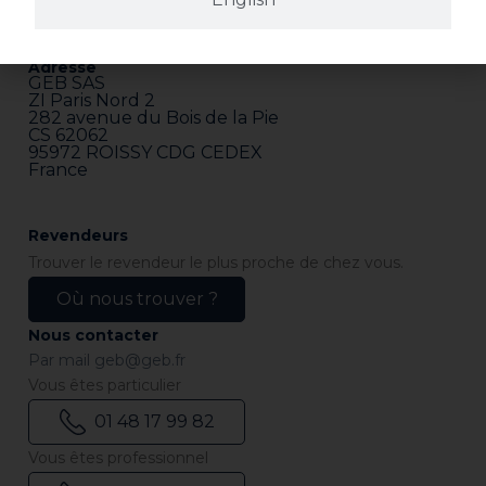
Adresse
GEB SAS
ZI Paris Nord 2
282 avenue du Bois de la Pie
CS 62062
95972 ROISSY CDG CEDEX
France
Revendeurs
Trouver le revendeur le plus proche de chez vous.
Où nous trouver ?
Nous contacter
Par mail
geb@geb.fr
Vous êtes particulier
01 48 17 99 82
Vous êtes professionnel