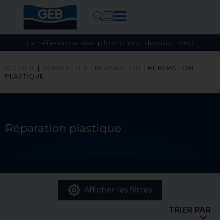
La référence des plombiers, depuis 1860
ACCUEIL
|
PARTICULIER
|
RÉPARATION
|
RÉPARATION
PLASTIQUE
Réparation plastique
Afficher les filtres
TRIER PAR