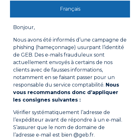
Français
REPARATION TOUS MATERIAUX
Bonjour,
Nous avons été informés d’une campagne de
Ne manquez aucune actualité
phishing (hameçonnage) usurpant l’identité
Nouveaux produits, conseils d’experts et offres
de GEB. Des e-mails frauduleux sont
spéciales directement dans votre boîte mail.
actuellement envoyés à certains de nos
clients avec de fausses informations,
S'inscrire
notamment en se faisant passer pour un
responsable du service comptabilité.
Nous
En cliquant sur "S'inscrire", vous confirmez que vous
vous recommandons donc d’appliquer
acceptez nos Conditions Générales d'Utilisation.
les consignes suivantes :
Vérifier systématiquement l’adresse de
l’expéditeur avant de répondre à un e-mail.
S’assurer que le nom de domaine de
l’adresse e-mail est bien @geb.fr.