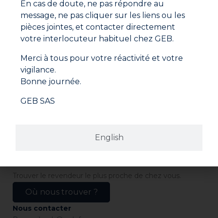
En cas de doute, ne pas répondre au
message, ne pas cliquer sur les liens ou les
pièces jointes, et contacter directement
votre interlocuteur habituel chez GEB.
Merci à tous pour votre réactivité et votre
vigilance.
Bonne journée.
Adresse
GEB SAS
GEB SAS
ZI Paris Nord 2
282 avenue du Bois de la Pie
CS 62062
95972 ROISSY CDG CEDEX
France
English
Revendeurs
Trouver le revendeur le plus proche de chez vous.
Où nous trouver ?
Nous contacter