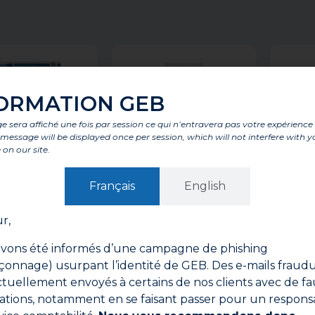
ORMATION GEB
 sera affiché une fois par session ce qui n’entravera pas votre expérience
is message will be displayed once per session, which will not interfere with y
 on our site.
Français
English
r,
ANULE 360°
DISSOLVANT SILICONE
REP
vons été informés d’une campagne de phishing
onnage) usurpant l’identité de GEB. Des e-mails fraud
ctuellement envoyés à certains de nos clients avec de fa
ations, notamment en se faisant passer pour un respons