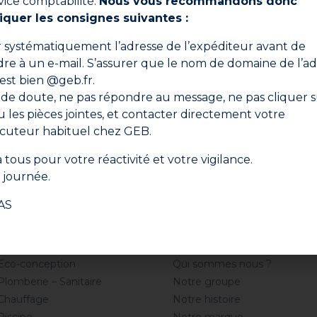
vice comptabilité.
Nous vous recommandons donc
iquer les consignes suivantes :
Ne manquez aucune actualité
er systématiquement l’adresse de l’expéditeur avant de
, conseils d’experts et offres spéciales directement dans
re à un e-mail. S’assurer que le nom de domaine de l’ad
 est bien @geb.fr.
S'i
 de doute, ne pas répondre au message, ne pas cliquer s
ou les pièces jointes, et contacter directement votre
n cliquant sur "S'inscrire", vous confirmez que vous acceptez nos Cond
ocuteur habituel chez GEB.
Générales d'Utilisation.
 tous pour votre réactivité et votre vigilance.
journée.
AS
Professionnel
Société
Eco-conception
Qui sommes nous ?
Plomberie – Sanitaire
Notre groupe
Chauffage
Notre histoire