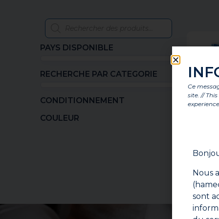
PAYS DISPONIBLE
INF
RECHERCHE PAR CATEGORIE
Ce message
site. // Th
CONDITIONNEMENT
experience
COULEUR
Bonjou
C
Nous a
(hameç
sont a
inform