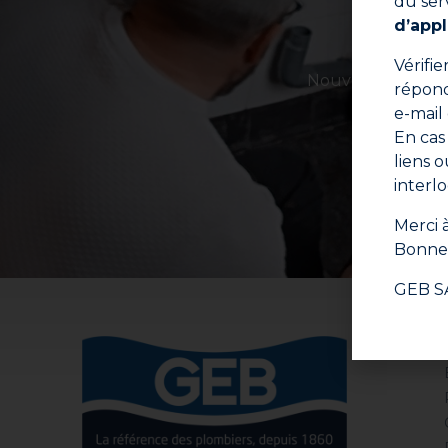
du ser
d’appl
Vérifi
Nouveaux produits
répond
e-mail
En cas
liens 
E
interl
Merci à
Bonne 
GEB S