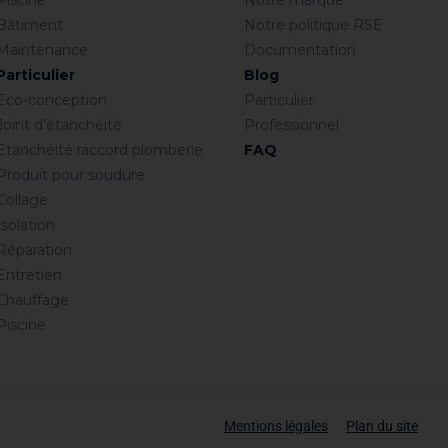
Piscine
Notre marque
Bâtiment
Notre politique RSE
Maintenance
Documentation
Particulier
Blog
Eco-conception
Particulier
Joint d’étanchéité
Professionnel
Etanchéité raccord plomberie
FAQ
Produit pour soudure
Collage
Isolation
Réparation
Entretien
Chauffage
Piscine
Mentions légales
Plan du site