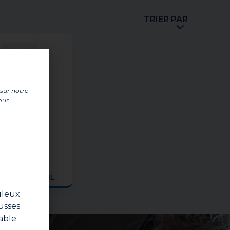
TRIER PAR
 sur notre
our
ARATION EMAIL
uleux
usses
able