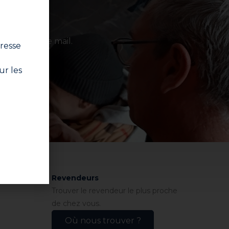
 votre boîte mail.
resse
nscrire
ur les
itions
Revendeurs
Trouver le revendeur le plus proche
de chez vous.
Où nous trouver ?