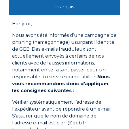
Français
Bonjour,
Nous avons été informés d’une campagne de
phishing (hameçonnage) usurpant l’identité
de GEB. Des e-mails frauduleux sont
Adresse
GEB SAS
actuellement envoyés à certains de nos
ZI Paris Nord 2
282 avenue du Bois de la Pie
clients avec de fausses informations,
CS 62062
notamment en se faisant passer pour un
95972 ROISSY CDG CEDEX
France
responsable du service comptabilité.
Nous
vous recommandons donc d’appliquer
les consignes suivantes :
Revendeurs
Trouver le revendeur le plus proche de chez vous.
Vérifier systématiquement l’adresse de
l’expéditeur avant de répondre à un e-mail.
Où nous trouver ?
S’assurer que le nom de domaine de
Nous contacter
l’adresse e-mail est bien @geb.fr.
Par mail
geb@geb.fr