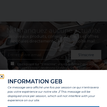
Ne manquez aucune actualité
Nouveaux produits, conseils d’experts et offres
spéciales directement dans votre boîte mail.
S'inscrire
En cliquant sur "S'inscrire", vous confirmez que vous
acceptez nos Conditions Générales d'Utilisation.
INFORMATION GEB
Ce message sera affiché une fois par session ce qui n’entravera
pas votre expérience sur notre site. // This message will be
displayed once per session, which will not interfere with your
experience on our site.