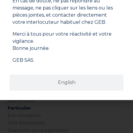
En cas de doute, ne pas répondre au
Vous êtes particulier
message, ne pas cliquer sur les liens ou les
01 48 17 99 82
pièces jointes, et contacter directement
votre interlocuteur habituel chez GEB.
Vous êtes professionnel
Merci à tous pour votre réactivité et votre
01 48 17 99 99
vigilance.
Bonne journée.
Professionnel
GEB SAS
Eco-conception
Plomberie – Sanitaire
Chauffage
English
Piscine
Bâtiment
Maintenance
Particulier
Eco-conception
Joint d’étanchéité
Etanchéité raccord plomberie