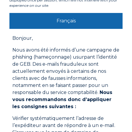
displayed once per session, which will not interfere with your
biseau suivant la largeur de joint désirée.
experience on our site.
Appliquer avec un pistolet GEB à une température
entre +5°C et +40°C.
Documentations à télécharger
Français
Lisser avec le Lisse joint GEB dans les 5 min.
Retirer immédiatement l’adhésif et nettoyer les
Fiche technique
bavures avec un solvant type acétone.
Bonjour,
DOP déclaration des performances
Nous avons été informés d’une campagne de
phishing (hameçonnage) usurpant l’identité
de GEB. Des e-mails frauduleux sont
Vidéo de présentation
actuellement envoyés à certains de nos
clients avec de fausses informations,
notamment en se faisant passer pour un
responsable du service comptabilité.
Nous
vous recommandons donc d’appliquer
les consignes suivantes :
Vérifier systématiquement l’adresse de
l’expéditeur avant de répondre à un e-mail.