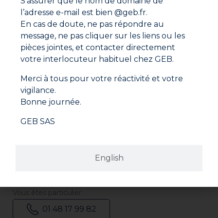
S’assurer que le nom de domaine de
l’adresse e-mail est bien @geb.fr.
En cas de doute, ne pas répondre au
message, ne pas cliquer sur les liens ou les
pièces jointes, et contacter directement
Adresse
GEB SAS
votre interlocuteur habituel chez GEB.
ZI Paris Nord 2
282 avenue du Bois de la Pie
Merci à tous pour votre réactivité et votre
CS 62062
95972 ROISSY CDG CEDEX
vigilance.
France
Bonne journée.
GEB SAS
Revendeurs
Trouver le revendeur le plus proche de chez vous.
Où nous trouver ?
English
Nous contacter
Par mail
geb@geb.fr
Vous êtes particulier
01 48 17 99 82