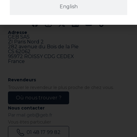
English
Adresse
GEB SAS
ZI Paris Nord 2
282 avenue du Bois de la Pie
CS 62062
95972 ROISSY CDG CEDEX
France
Revendeurs
Trouver le revendeur le plus proche de chez vous.
Où nous trouver ?
Nous contacter
Par mail
geb@geb.fr
Vous êtes particulier
01 48 17 99 82