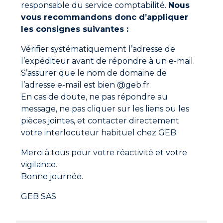
responsable du service comptabilité.
Nous
vous recommandons donc d’appliquer
Ne manquez aucune actualité
les consignes suivantes :
Nouveaux produits, conseils d’experts et offres
Vérifier systématiquement l’adresse de
spéciales directement dans votre boîte mail.
l’expéditeur avant de répondre à un e-mail.
S’assurer que le nom de domaine de
S'inscrire
l’adresse e-mail est bien @geb.fr.
En cas de doute, ne pas répondre au
En cliquant sur "S'inscrire", vous confirmez que vous
message, ne pas cliquer sur les liens ou les
acceptez nos Conditions Générales d'Utilisation.
pièces jointes, et contacter directement
votre interlocuteur habituel chez GEB.
Merci à tous pour votre réactivité et votre
vigilance.
Bonne journée.
GEB SAS