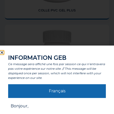
COLLE PVC GEL PLUS
INFORMATION GEB
Ce message sera affiché une fois par session ce qui n’entravera
pas votre expérience sur notre site. // This message will be
displayed once per session, which will not interfere with your
experience on our site.
Français
DECAPANT PVC
Bonjour,