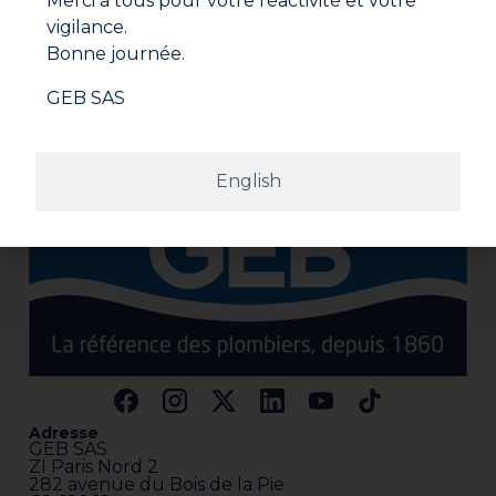
Merci à tous pour votre réactivité et votre
S'inscrire
vigilance.
En cliquant sur "S'inscrire", vous confirmez que vous
Bonne journée.
acceptez nos Conditions Générales d'Utilisation.
GEB SAS
English
Adresse
GEB SAS
ZI Paris Nord 2
282 avenue du Bois de la Pie