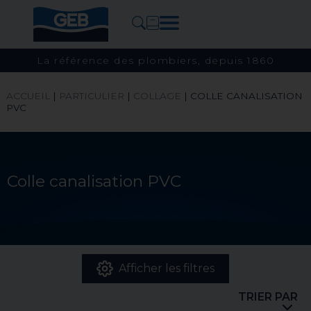
La référence des plombiers, depuis 1860
ACCUEIL
|
PARTICULIER
|
COLLAGE
|
COLLE CANALISATION
PVC
Colle canalisation PVC
Afficher les filtres
TRIER PAR