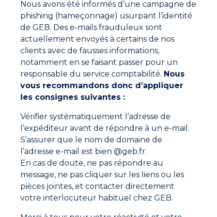
Nous avons été informés d’une campagne de
phishing (hameçonnage) usurpant l’identité
de GEB. Des e-mails frauduleux sont
actuellement envoyés à certains de nos
clients avec de fausses informations,
notamment en se faisant passer pour un
responsable du service comptabilité.
Nous
vous recommandons donc d’appliquer
les consignes suivantes :
Vérifier systématiquement l’adresse de
GEB’ORIZON® COLLE PVC GEL ÉVACUATION
l’expéditeur avant de répondre à un e-mail.
S’assurer que le nom de domaine de
l’adresse e-mail est bien @geb.fr.
En cas de doute, ne pas répondre au
Ne manquez aucune actualité
message, ne pas cliquer sur les liens ou les
Nouveaux produits, conseils d’experts et offres
pièces jointes, et contacter directement
spéciales directement dans votre boîte mail.
votre interlocuteur habituel chez GEB.