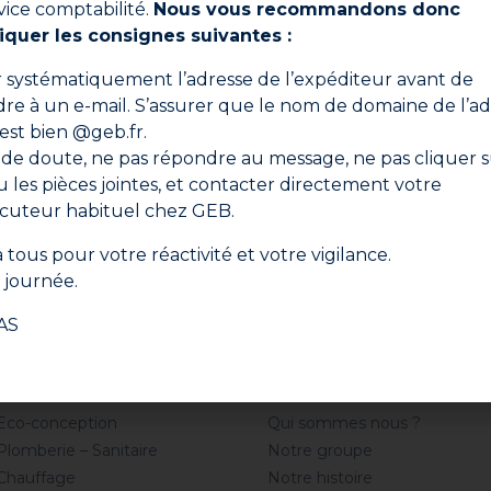
vice comptabilité.
Nous vous recommandons donc
iquer les consignes suivantes :
Ne manquez aucune actualité
er systématiquement l’adresse de l’expéditeur avant de
, conseils d’experts et offres spéciales directement dans
re à un e-mail. S’assurer que le nom de domaine de l’ad
 est bien @geb.fr.
 de doute, ne pas répondre au message, ne pas cliquer s
S'i
ou les pièces jointes, et contacter directement votre
n cliquant sur "S'inscrire", vous confirmez que vous acceptez nos Cond
ocuteur habituel chez GEB.
Générales d'Utilisation.
 tous pour votre réactivité et votre vigilance.
journée.
AS
Professionnel
Société
Eco-conception
Qui sommes nous ?
Plomberie – Sanitaire
Notre groupe
Chauffage
Notre histoire