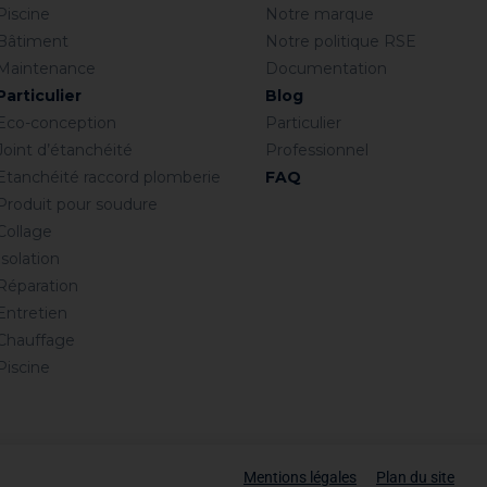
Piscine
Notre marque
Bâtiment
Notre politique RSE
Maintenance
Documentation
Particulier
Blog
Eco-conception
Particulier
Joint d’étanchéité
Professionnel
Etanchéité raccord plomberie
FAQ
Produit pour soudure
Collage
Isolation
Réparation
Entretien
Chauffage
Piscine
Mentions légales
Plan du site