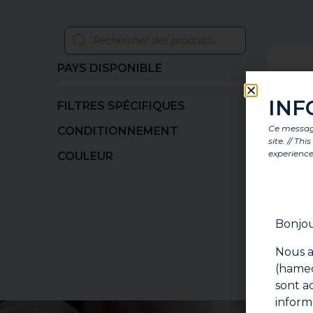
PAYS DISPONIBLE
INF
FILTRES SPÉCIFIQUES
Ce message
CONDITIONNEMENT
site. // Th
experience
COULEUR
Bonjou
Nous a
(hameç
sont a
inform