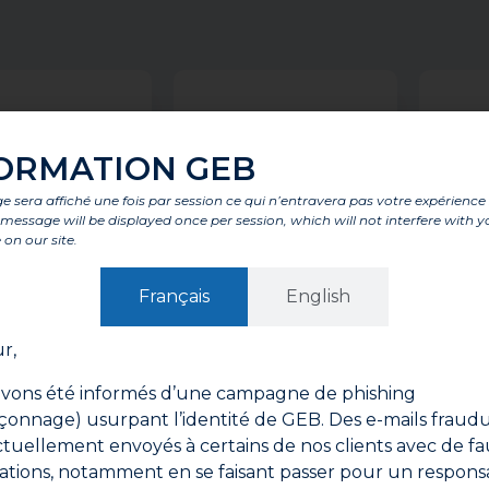
ORMATION GEB
 sera affiché une fois par session ce qui n’entravera pas votre expérience
is message will be displayed once per session, which will not interfere with y
 on our site.
Français
English
r,
EASY SPRAY
POOL* COLLE FEUTRINE
POO
vons été informés d’une campagne de phishing
onnage) usurpant l’identité de GEB. Des e-mails fraud
ctuellement envoyés à certains de nos clients avec de fa
ations, notamment en se faisant passer pour un respons