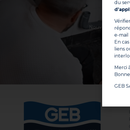
du ser
d’appl
Vérifi
Nouveaux produits
répond
e-mail
En cas
liens 
E
interl
Merci à
Bonne 
GEB S