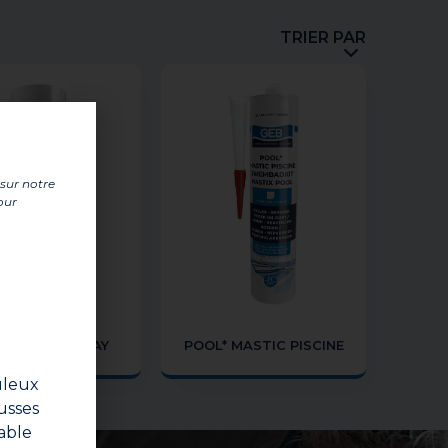
TRIER PAR
 sur notre
our
L* COLLE SPRAY
POOL* MASTIC PISCINE
FEUTRINE
uleux
usses
able