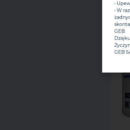
• Upew
• W ra
żadnyc
skonta
GEB.
Dzięku
Życzym
GEB S