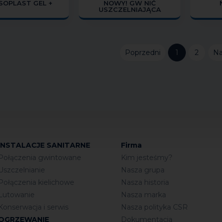
SOPLAST GEL +
NOWY! GW NIĆ
USZCZELNIAJĄCA
Poprzedni
1
2
Na
INSTALACJE SANITARNE
Firma
Połączenia gwintowane
Kim jesteśmy?
Uszczelnianie
Nasza grupa
Połączenia kielichowe
Nasza historia
Lutowanie
Nasza marka
Konserwacja i serwis
Nasza polityka CSR
OGRZEWANIE
Dokumentacja