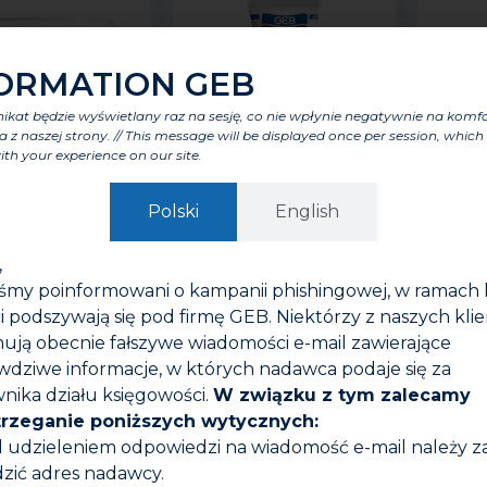
ORMATION GEB
kat będzie wyświetlany raz na sesję, co nie wpłynie negatywnie na komf
a z naszej strony. // This message will be displayed once per session, which 
ith your experience on our site.
Polski
English
GBT
GEBATOUT 2
GEB
,
iśmy poinformowani o kampanii phishingowej, w ramach 
i podszywają się pod firmę GEB. Niektórzy z naszych kli
ują obecnie fałszywe wiadomości e-mail zawierające
wdziwe informacje, w których nadawca podaje się za
nika działu księgowości.
W związku z tym zalecamy
trzeganie poniższych wytycznych:
d udzieleniem odpowiedzi na wiadomość e-mail należy 
zić adres nadawcy.