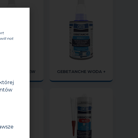
ort
will not
ETANCHE GRZEW
GEBETANCHE WODA +
której
entów
zawsze