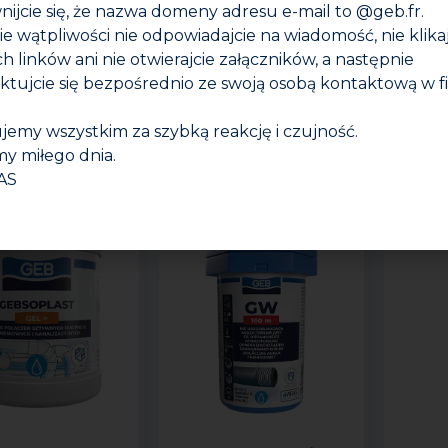
nijcie się, że nazwa domeny adresu e-mail to @geb.fr.
zie wątpliwości nie odpowiadajcie na wiadomość, nie klika
h linków ani nie otwierajcie załączników, a następnie
ktujcie się bezpośrednio ze swoją osobą kontaktową w f
GEBEX LUB
GEBEX PLUS LUB
G
jemy wszystkim za szybką reakcję i czujność.
y miłego dnia.
AS