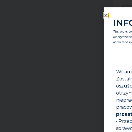
INF
Ten komuni
korzystani
interfere w
Witam
Zostal
oszuśc
otrzym
niepra
pracow
przes
• Prze
sprawd