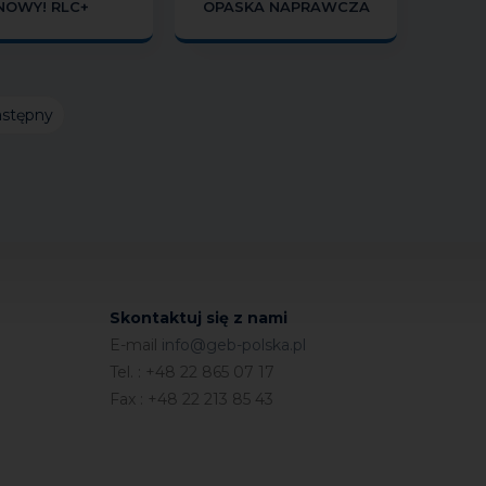
NOWY! RLC+
OPASKA NAPRAWCZA
stępny
Skontaktuj się z nami
E-mail
info@geb-polska.pl
Tel. : +48 22 865 07 17
Fax : +48 22 213 85 43