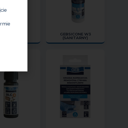
jcie
irmie
EBSICONE W
GEBSICONE W3
(SANITARNY)
(SANITARNY)