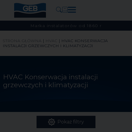
Marka instalatorów od 1860 r
STRONA GŁÓWNA
|
HVAC
|
HVAC KONSERWACJA
INSTALACJI GRZEWCZYCH I KLIMATYZACJI
HVAC Konserwacja instalacji
grzewczych i klimatyzacji
Pokaż filtry