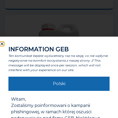
INFORMATION GEB
Ten komunikat będzie wyświetlany raz na sesję, co nie wpłynie
negatywnie na komfort korzystania z naszej strony. // This
message will be displayed once per session, which will not
interfere with your experience on our site.
Polski
G62 PRODUKT DO EKSPRESOWEGO USUWANIA
KAMIENIA
Witam,
Zostaliśmy poinformowani o kampanii
phishingowej, w ramach której oszuści