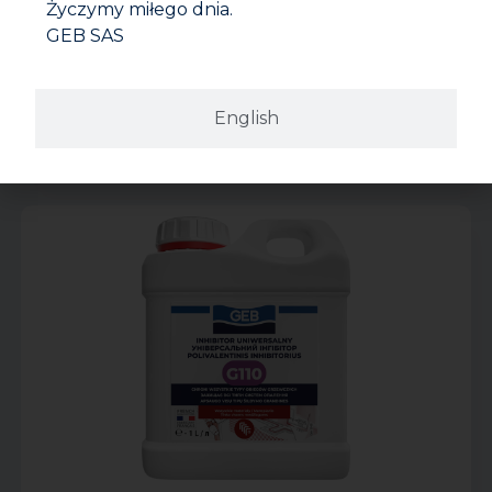
Życzymy miłego dnia.
GEB SAS
English
G90 ŚRODEK CZYSZCZĄCY I DETERGENT