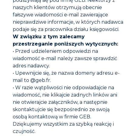
podszywają się pod firmę GEB. Niektórzy z
naszych klientów otrzymują obecnie
fałszywe wiadomości e-mail zawierające
nieprawdziwe informacje, w których nadawca
podaje się za pracownika działu księgowości.
W związku z tym zalecamy
przestrzeganie poniższych wytycznych:
• Przed udzieleniem odpowiedzi na
wiadomość e-mail należy zawsze sprawdzić
adres nadawcy.
G70 NEUTRALIZATOR 1L
• Upewnijcie się, że nazwa domeny adresu e-
mail to @geb.fr.
• W razie wątpliwości nie odpowiadajcie na
wiadomość, nie klikajcie żadnych linków ani
nie otwierajcie załączników, a następnie
skontaktujcie się bezpośrednio ze swoją
osobą kontaktową w firmie GEB.
Dziękujemy wszystkim za szybką reakcję i
czujność.