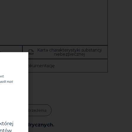
Karta charakterystyki substancji
a
niebezpiecznej
Zobacz całą dokumentację
ort
will not
tyfikaty
Ostrzeżenia
której
 lub cylindrycznych.
entów