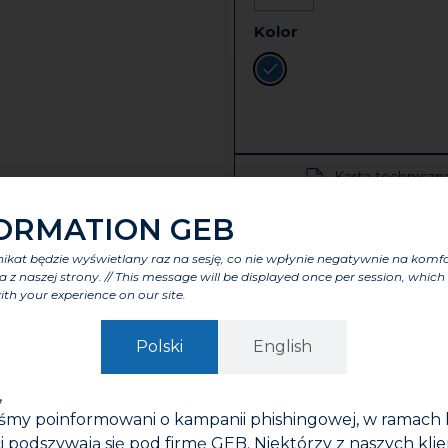
Kolor
Karta techniczn
ORMATION GEB
kat będzie wyświetlany raz na sesję, co nie wpłynie negatywnie na komf
a z naszej strony. // This message will be displayed once per session, which 
ith your experience on our site.
Polski
English
ty
Cechy charakterystyczne
Komponenty
Etykiety i cer
,
iśmy poinformowani o kampanii phishingowej, w ramach 
E do uszczelniania gwintów metalowych stożkowych
i podszywają się pod firmę GEB. Niektórzy z naszych kli