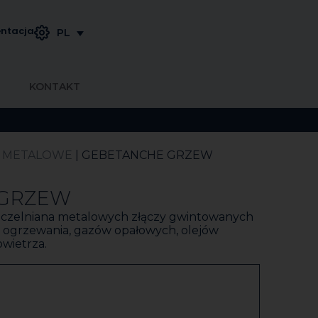
ntacja
PL
KONTAKT
 METALOWE
| GEBETANCHE GRZEW
 GRZEW
zczelniana metalowych złączy gwintowanych
o ogrzewania, gazów opałowych, olejów
wietrza.