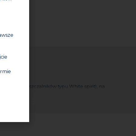
odatkami).
zawsze
jcie
irmie
i.
ustych rozpuszczalników typu White spirit), na
zyków powietrza. Produkt należy nałożyć na
zwoje.