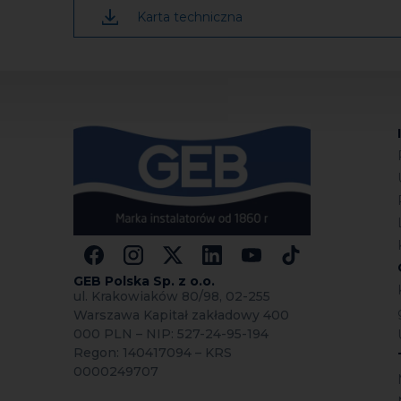
Zetrzeć nadmiar produktu.
Karta techniczna
Pozostawić do polimeryzacji przez odpowiedni
Zużycie
Butelka wystarcza na 100 gwintów 1’’.
Czyszczenie zabrudzeń produktem
Produkt po polimeryzacji usuwa się rozpuszc
Produkt polimeryzowany można usunąć tylko 
GEB Polska Sp.
z o.o.
ul. Krakowiaków 80/98, 02-255
Warszawa Kapitał zakładowy 400
000 PLN – NIP: 527-24-95-194
Regon: 140417094 – KRS
0000249707