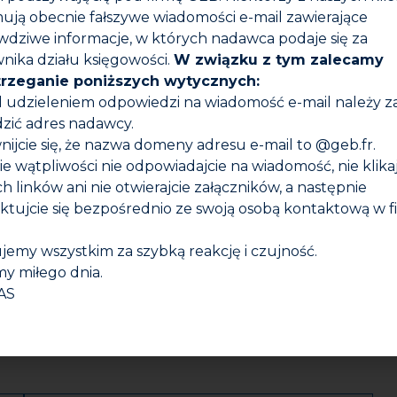
ewania, wody zimnej, wody ciepłej, woda–glikol, woda z d
ują obecnie fałszywe wiadomości e-mail zawierające
w grzewczych (paliwo, mazut,…)
wdziwe informacje, w których nadawca podaje się za
 (butan, propan, gaz ziemny…)
nika działu księgowości.
W związku z tym zalecamy
trza, pary wodnej…
trzeganie poniższych wytycznych:
d udzieleniem odpowiedzi na wiadomość e-mail należy 
zić adres nadawcy.
nijcie się, że nazwa domeny adresu e-mail to @geb.fr.
zie wątpliwości nie odpowiadajcie na wiadomość, nie klika
h linków ani nie otwierajcie załączników, a następnie
ktujcie się bezpośrednio ze swoją osobą kontaktową w f
otką w celu usunięcia wszelkich zanieczyszczeń z powierzchn
jemy wszystkim za szybką reakcję i czujność.
czalnika (aceton, octan etylu lub alkohol, należy unikać tł
y miłego dnia.
AS
tu męskiego, wygładzając produkt w celu usunięcia pęcher
e od średnicy). Upewnić się, że ściśnięte są co najmniej 4 