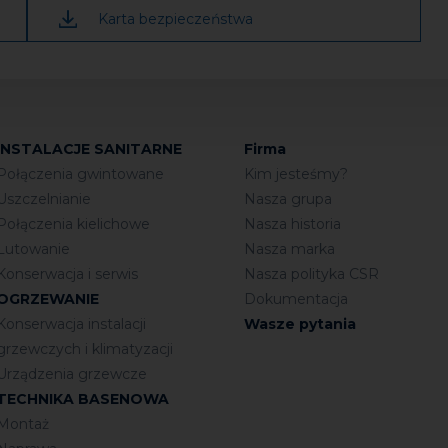
Karta bezpieczeństwa
 czas: od 1 do 3H.
INSTALACJE SANITARNE
Firma
zalnikiem.
Połączenia gwintowane
Kim jesteśmy?
mechanicznie (szlifowanie).
Uszczelnianie
Nasza grupa
Połączenia kielichowe
Nasza historia
Lutowanie
Nasza marka
Konserwacja i serwis
Nasza polityka CSR
OGRZEWANIE
Dokumentacja
Konserwacja instalacji
Wasze pytania
grzewczych i klimatyzacji
Urządzenia grzewcze
TECHNIKA BASENOWA
Montaż