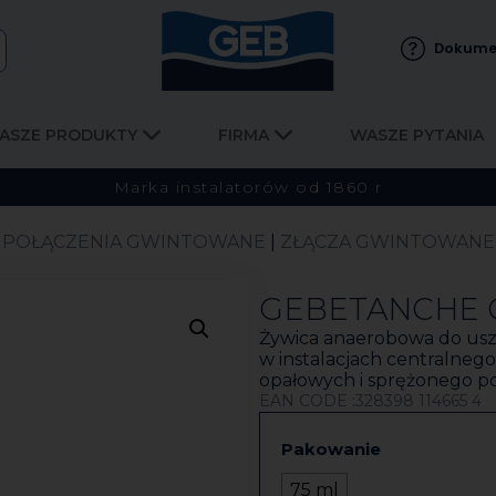
Dokume
ASZE PRODUKTY
FIRMA
WASZE PYTANIA
Marka instalatorów od 1860 r
|
POŁĄCZENIA GWINTOWANE
|
ZŁĄCZA GWINTOWANE
GEBETANCHE
Żywica anaerobowa do us
w instalacjach centralneg
opałowych i sprężonego po
EAN CODE :328398 114665 4
Pakowanie
75 ml