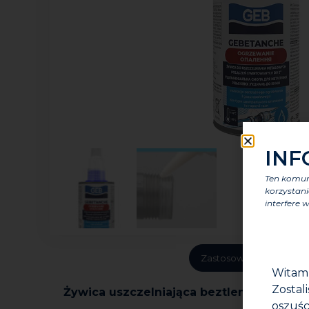
INF
Ten komuni
korzystani
interfere w
Zastosowanie
Zale
Witam
Zostal
Żywica uszczelniająca beztlenowo z PTF
oszuśc