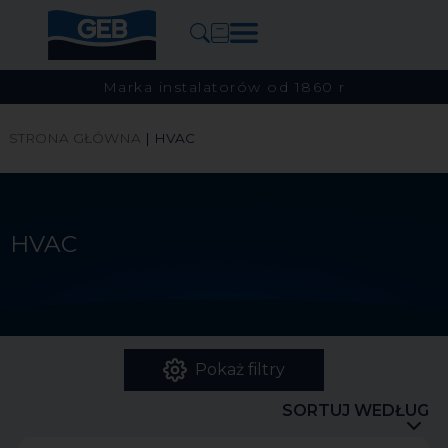
Marka instalatorów od 1860 r
STRONA GŁÓWNA
|
HVAC
HVAC
Pokaż filtry
SORTUJ WEDŁUG