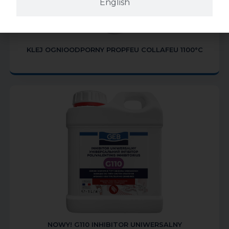
English
KLEJ OGNIOODPORNY PROPFEU COLLAFEU 1100°C
NOWY! G110 INHIBITOR UNIWERSALNY