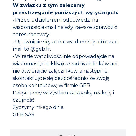
W związku z tym zalecamy
przestrzeganie poniższych wytycznych:
• Przed udzieleniem odpowiedzi na
wiadomość e-mail należy zawsze sprawdzić
adres nadawcy.
• Upewnijcie się, że nazwa domeny adresu e-
mail to @geb.fr.
• W razie wątpliwości nie odpowiadajcie na
KIT OGNIOODPORNY PROPFEU CALORYGEB 1300 ⁰C
wiadomość, nie klikajcie żadnych linków ani
nie otwierajcie załączników, a następnie
skontaktujcie się bezpośrednio ze swoją
osobą kontaktową w firmie GEB.
Dziękujemy wszystkim za szybką reakcję i
czujność.
Życzymy miłego dnia.
GEB SAS