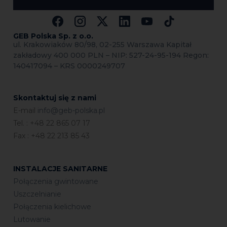
GEB Polska Sp.
z o.o.
ul. Krakowiaków 80/98, 02-255 Warszawa Kapitał
zakładowy 400 000 PLN – NIP: 527-24-95-194 Regon:
140417094 – KRS 0000249707
Skontaktuj się z nami
E-mail
info@geb-polska.pl
Tel. : +48 22 865 07 17
Fax : +48 22 213 85 43
INSTALACJE SANITARNE
Połączenia gwintowane
Uszczelnianie
Połączenia kielichowe
Lutowanie