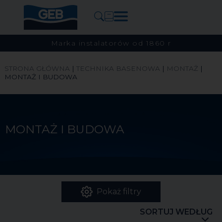
Marka instalatorów od 1860 r
STRONA GŁÓWNA
|
TECHNIKA BASENOWA
|
MONTAŻ
|
MONTAŻ I BUDOWA
MONTAŻ I BUDOWA
Pokaż filtry
SORTUJ WEDŁUG