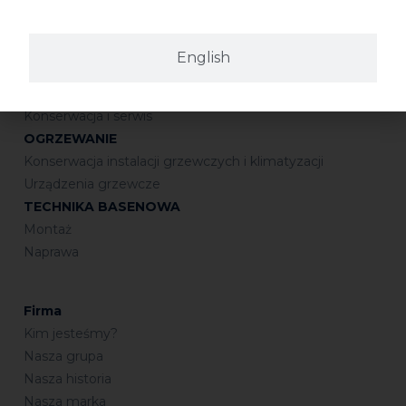
INSTALACJE SANITARNE
Połączenia gwintowane
Uszczelnianie
English
Połączenia kielichowe
Lutowanie
Konserwacja i serwis
OGRZEWANIE
Konserwacja instalacji grzewczych i klimatyzacji
Urządzenia grzewcze
TECHNIKA BASENOWA
Montaż
Naprawa
Firma
Kim jesteśmy?
Nasza grupa
Nasza historia
Nasza marka