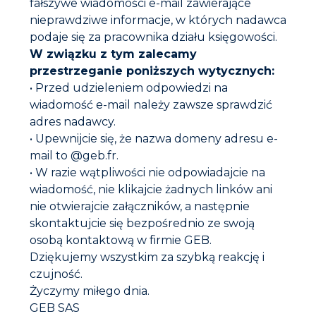
fałszywe wiadomości e-mail zawierające
nieprawdziwe informacje, w których nadawca
podaje się za pracownika działu księgowości.
W związku z tym zalecamy
przestrzeganie poniższych wytycznych:
• Przed udzieleniem odpowiedzi na
wiadomość e-mail należy zawsze sprawdzić
adres nadawcy.
GEB Polska Sp.
z o.o.
• Upewnijcie się, że nazwa domeny adresu e-
ul. Krakowiaków 80/98, 02-255 Warszawa Kapitał
mail to @geb.fr.
zakładowy 400 000 PLN – NIP: 527-24-95-194 Regon:
• W razie wątpliwości nie odpowiadajcie na
140417094 – KRS 0000249707
wiadomość, nie klikajcie żadnych linków ani
nie otwierajcie załączników, a następnie
Skontaktuj się z nami
skontaktujcie się bezpośrednio ze swoją
E-mail
info@geb-polska.pl
osobą kontaktową w firmie GEB.
Tel. : +48 22 865 07 17
Dziękujemy wszystkim za szybką reakcję i
Fax : +48 22 213 85 43
czujność.
Życzymy miłego dnia.
GEB SAS