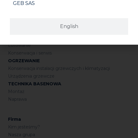
GEB SAS
INSTALACJE SANITARNE
Połączenia gwintowane
English
Uszczelnianie
Połączenia kielichowe
Lutowanie
Konserwacja i serwis
OGRZEWANIE
Konserwacja instalacji grzewczych i klimatyzacji
Urządzenia grzewcze
TECHNIKA BASENOWA
Montaż
Naprawa
Firma
Kim jesteśmy?
Nasza grupa