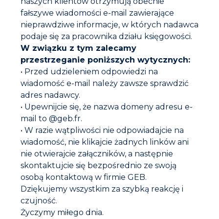
naszych klientów otrzymują obecnie
fałszywe wiadomości e-mail zawierające
nieprawdziwe informacje, w których nadawca
podaje się za pracownika działu księgowości.
W związku z tym zalecamy
przestrzeganie poniższych wytycznych:
• Przed udzieleniem odpowiedzi na
wiadomość e-mail należy zawsze sprawdzić
adres nadawcy.
• Upewnijcie się, że nazwa domeny adresu e-
GEB Polska Sp.
z o.o.
mail to @geb.fr.
ul. Krakowiaków 80/98, 02-255 Warszawa Kapitał
• W razie wątpliwości nie odpowiadajcie na
zakładowy 400 000 PLN – NIP: 527-24-95-194 Regon:
wiadomość, nie klikajcie żadnych linków ani
140417094 – KRS 0000249707
nie otwierajcie załączników, a następnie
skontaktujcie się bezpośrednio ze swoją
Skontaktuj się z nami
osobą kontaktową w firmie GEB.
E-mail
info@geb-polska.pl
Dziękujemy wszystkim za szybką reakcję i
Tel. : +48 22 865 07 17
czujność.
Fax : +48 22 213 85 43
Życzymy miłego dnia.