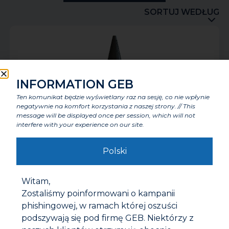
SORTUJ WEDŁUG
INFORMATION GEB
Ten komunikat będzie wyświetlany raz na sesję, co nie wpłynie
negatywnie na komfort korzystania z naszej strony. // This
message will be displayed once per session, which will not
interfere with your experience on our site.
Polski
NOWY! RLC+
Witam,
Zostaliśmy poinformowani o kampanii
phishingowej, w ramach której oszuści
podszywają się pod firmę GEB. Niektórzy z