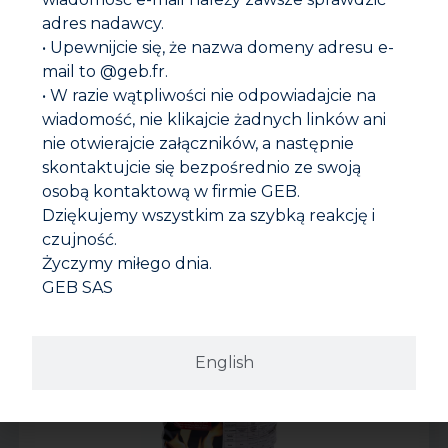
adres nadawcy.
• Upewnijcie się, że nazwa domeny adresu e-
mail to @geb.fr.
• W razie wątpliwości nie odpowiadajcie na
wiadomość, nie klikajcie żadnych linków ani
nie otwierajcie załączników, a następnie
skontaktujcie się bezpośrednio ze swoją
PROPFEU ELASTYCZNY SZNUR USZCZELNIAJĄCY Z
osobą kontaktową w firmie GEB.
WŁÓKNA SZKLANEGO
Dziękujemy wszystkim za szybką reakcję i
czujność.
Życzymy miłego dnia.
GEB SAS
English