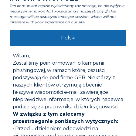
Ten komunikat będzie wyświetlany raz na sesję, co nie wpłynie
negatywnie na komfort korzystania z naszej strony. // This
message will be displayed once per session, which will not
interfere with your experience on our site.
Polski
Witam,
Zostaliśmy poinformowani o kampanii
phishingowej, w ramach której oszuści
podszywają się pod firmę GEB. Niektórzy z
naszych klientów otrzymują obecnie
PŁYTA IZOLACYJNA 1100°C
fałszywe wiadomości e-mail zawierające
nieprawdziwe informacje, w których nadawca
podaje się za pracownika działu księgowości.
W związku z tym zalecamy
przestrzeganie poniższych wytycznych:
• Przed udzieleniem odpowiedzi na
wiadomość e-mail należy zawsze sprawdzić