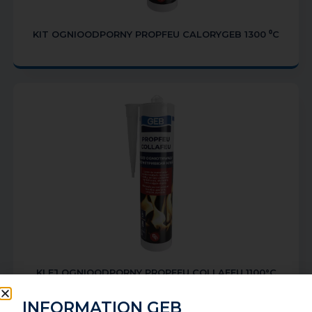
KIT OGNIOODPORNY PROPFEU CALORYGEB 1300 ⁰C
KLEJ OGNIOODPORNY PROPFEU COLLAFEU 1100°C
INFORMATION GEB