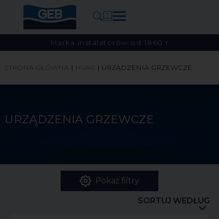
Marka instalatorów od 1860 r
STRONA GŁÓWNA
|
HVAC
|
URZĄDZENIA GRZEWCZE
URZĄDZENIA GRZEWCZE
Pokaż filtry
SORTUJ WEDŁUG