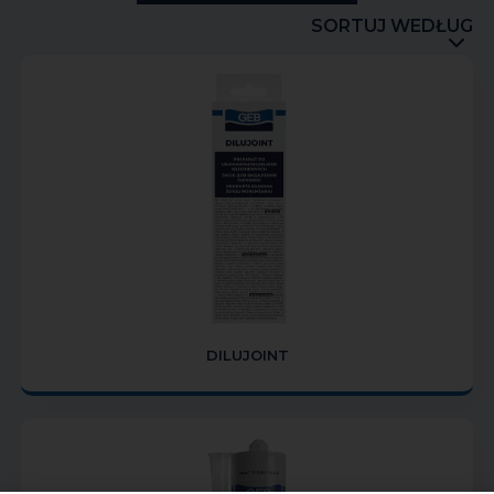
SORTUJ WEDŁUG
DILUJOINT