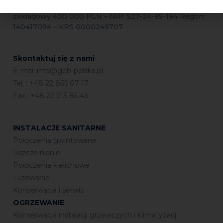
ul. Krakowiaków 80/98, 02-255 Warszawa Kapitał
zakładowy 400 000 PLN – NIP: 527-24-95-194 Regon:
140417094 – KRS 0000249707
Skontaktuj się z nami
E-mail
info@geb-polska.pl
Tel. : +48 22 865 07 17
Fax : +48 22 213 85 43
INSTALACJE SANITARNE
Połączenia gwintowane
Uszczelnianie
Połączenia kielichowe
Lutowanie
Konserwacja i serwis
OGRZEWANIE
Konserwacja instalacji grzewczych i klimatyzacji