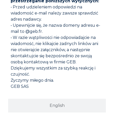
przestrzeganie poniższych wytycznych:
• Przed udzieleniem odpowiedzi na
wiadomość e-mail należy zawsze sprawdzić
adres nadawcy.
GEBSICONE W3 (SANITARNY)
• Upewnijcie się, że nazwa domeny adresu e-
mail to @geb.fr.
• W razie wątpliwości nie odpowiadajcie na
wiadomość, nie klikajcie żadnych linków ani
nie otwierajcie załączników, a następnie
skontaktujcie się bezpośrednio ze swoją
osobą kontaktową w firmie GEB.
Dziękujemy wszystkim za szybką reakcję i
czujność.
Życzymy miłego dnia.
GEB SAS
English
GEB Polska Sp.
z o.o.