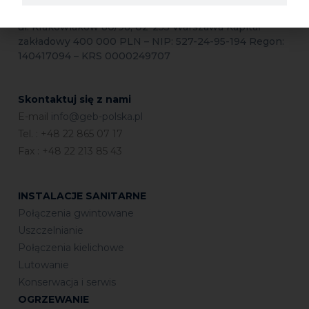
GEB Polska Sp.
z o.o.
ul. Krakowiaków 80/98, 02-255 Warszawa Kapitał
zakładowy 400 000 PLN – NIP: 527-24-95-194 Regon:
140417094 – KRS 0000249707
Skontaktuj się z nami
E-mail
info@geb-polska.pl
Tel. : +48 22 865 07 17
Fax : +48 22 213 85 43
INSTALACJE SANITARNE
Połączenia gwintowane
Uszczelnianie
Połączenia kielichowe
Lutowanie
Konserwacja i serwis
OGRZEWANIE