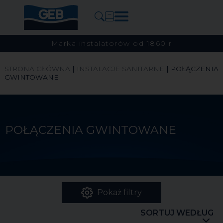
Marka instalatorów od 1860 r
STRONA GŁÓWNA
|
INSTALACJE SANITARNE
|
POŁĄCZENIA
GWINTOWANE
POŁĄCZENIA GWINTOWANE
Pokaż filtry
SORTUJ WEDŁUG