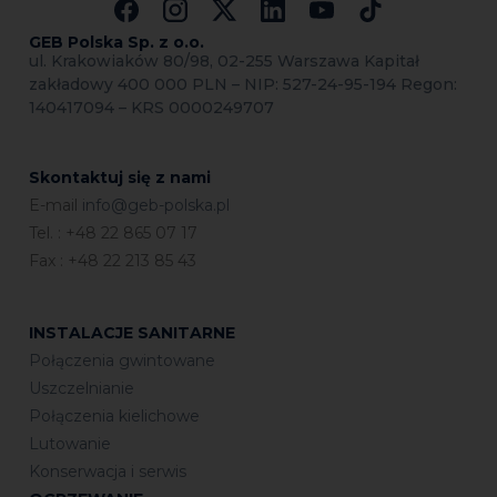
GEB Polska Sp.
z o.o.
ul. Krakowiaków 80/98, 02-255 Warszawa Kapitał
zakładowy 400 000 PLN – NIP: 527-24-95-194 Regon:
140417094 – KRS 0000249707
Skontaktuj się z nami
E-mail
info@geb-polska.pl
Tel. : +48 22 865 07 17
Fax : +48 22 213 85 43
INSTALACJE SANITARNE
Połączenia gwintowane
Uszczelnianie
Połączenia kielichowe
Lutowanie
Konserwacja i serwis