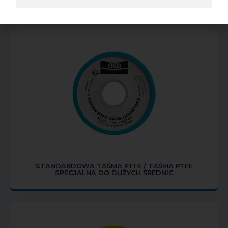
STANDARDOWA TAŚMA PTFE / TAŚMA PTFE
SPECJALNA DO DUŻYCH ŚREDNIC