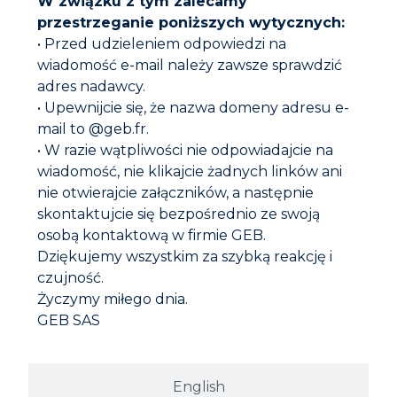
W związku z tym zalecamy
przestrzeganie poniższych wytycznych:
• Przed udzieleniem odpowiedzi na
wiadomość e-mail należy zawsze sprawdzić
PAKUŁY LNIANE
adres nadawcy.
• Upewnijcie się, że nazwa domeny adresu e-
mail to @geb.fr.
• W razie wątpliwości nie odpowiadajcie na
wiadomość, nie klikajcie żadnych linków ani
nie otwierajcie załączników, a następnie
skontaktujcie się bezpośrednio ze swoją
osobą kontaktową w firmie GEB.
Dziękujemy wszystkim za szybką reakcję i
czujność.
Życzymy miłego dnia.
GEB SAS
POOL* FILETPLAST
English