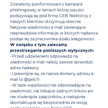
Zostaliśmy poinformowani o kampanii
Cechy charakterystyczne
phishingowej, w ramach której oszuści
podszywają się pod firmę GEB. Niektórzy z
naszych klientów otrzymują obecnie
Komponenty
fałszywe wiadomości e-mail zawierające
nieprawdziwe informacje, w których nadawca
podaje się za pracownika działu księgowości.
Etykiety i certyfikaty
W związku z tym zalecamy
przestrzeganie poniższych wytycznych:
• Przed udzieleniem odpowiedzi na
Ostrzeżenia
wiadomość e-mail należy zawsze sprawdzić
adres nadawcy.
Instrukcja obsługi
• Upewnijcie się, że nazwa domeny adresu e-
Przygotowanie
mail to @geb.fr.
Powierzchnia musi być sucha, niezakurzona i
• W razie wątpliwości nie odpowiadajcie na
odtłuszczona.
wiadomość, nie klikajcie żadnych linków ani
Nie nakładaj produktu, jeśli temperatura jest niższa
nie otwierajcie załączników, a następnie
niż + 5 ° C lub wyższa niż + 40 ° C.
skontaktujcie się bezpośrednio ze swoją
W przypadku zbyt głębokich połączeń, zmniejszyć