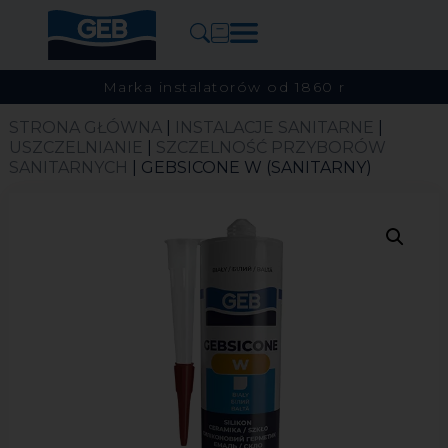
Marka instalatorów od 1860 r
STRONA GŁÓWNA
|
INSTALACJE SANITARNE
|
USZCZELNIANIE
|
SZCZELNOŚĆ PRZYBORÓW
SANITARNYCH
| GEBSICONE W (SANITARNY)