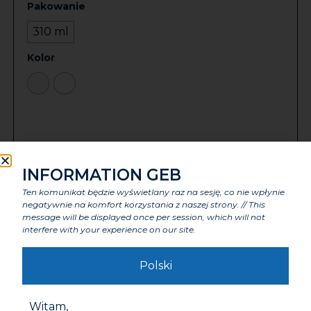
Pakowanie
310 ml
Kolor
Karta techniczna
INFORMATION GEB
Zobacz całą dokumentację
Ten komunikat będzie wyświetlany raz na sesję, co nie wpłynie
negatywnie na komfort korzystania z naszej strony. // This
message will be displayed once per session, which will not
interfere with your experience on our site.
Zastosowanie
Polski
Zalety
Witam,