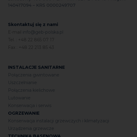
140417094 – KRS 0000249707
Skontaktuj się z nami
E-mail
info@geb-polska.pl
Tel. : +48 22 865 07 17
Fax : +48 22 213 85 43
INSTALACJE SANITARNE
Połączenia gwintowane
Uszczelnianie
Połączenia kielichowe
Lutowanie
Konserwacja i serwis
OGRZEWANIE
Konserwacja instalacji grzewczych i klimatyzacji
Urządzenia grzewcze
TECHNIKA BASENOWA