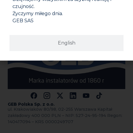
Karta bezpieczeństwa
czujność.
Życzymy miłego dnia.
GEB SAS
English
GEB Polska Sp.
z o.o.
ul. Krakowiaków 80/98, 02-255 Warszawa Kapitał
zakładowy 400 000 PLN – NIP: 527-24-95-194 Regon:
140417094 – KRS 0000249707