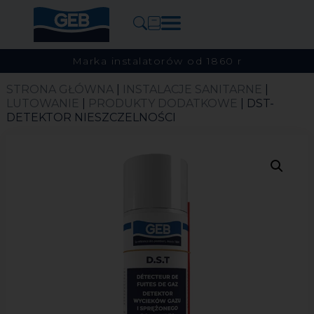
Marka instalatorów od 1860 r
STRONA GŁÓWNA
|
INSTALACJE SANITARNE
|
LUTOWANIE
|
PRODUKTY DODATKOWE
| DST-
DETEKTOR NIESZCZELNOŚCI