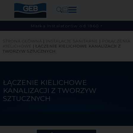
Marka instalatorów od 1860 r
STRONA GŁÓWNA
|
INSTALACJE SANITARNE
|
POŁĄCZENIA
KIELICHOWE
|
ŁĄCZENIE KIELICHOWE KANALIZACJI Z
TWORZYW SZTUCZNYCH
ŁĄCZENIE KIELICHOWE
KANALIZACJI Z TWORZYW
SZTUCZNYCH