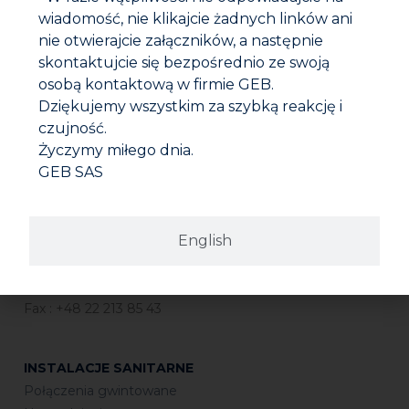
wiadomość, nie klikajcie żadnych linków ani
nie otwierajcie załączników, a następnie
skontaktujcie się bezpośrednio ze swoją
osobą kontaktową w firmie GEB.
Dziękujemy wszystkim za szybką reakcję i
czujność.
GEB Polska Sp.
z o.o.
ul. Krakowiaków 80/98, 02-255 Warszawa Kapitał
Życzymy miłego dnia.
zakładowy 400 000 PLN – NIP: 527-24-95-194 Regon:
GEB SAS
140417094 – KRS 0000249707
Skontaktuj się z nami
English
E-mail
info@geb-polska.pl
Tel. : +48 22 865 07 17
Fax : +48 22 213 85 43
INSTALACJE SANITARNE
Połączenia gwintowane