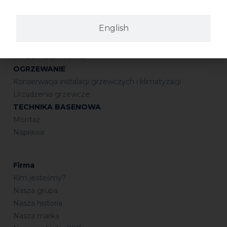
Połączenia gwintowane
Uszczelnianie
English
Połączenia kielichowe
Lutowanie
Konserwacja i serwis
OGRZEWANIE
Konserwacja instalacji grzewczych i klimatyzacji
Urządzenia grzewcze
TECHNIKA BASENOWA
Montaż
Naprawa
Firma
Kim jesteśmy?
Nasza grupa
Nasza historia
Nasza marka