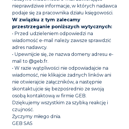
nieprawdziwe informacje, w których nadawca
podaje się za pracownika działu księgowości.
W związku z tym zalecamy
przestrzeganie poniższych wytycznych:
• Przed udzieleniem odpowiedzi na
wiadomość e-mail należy zawsze sprawdzić
adres nadawcy.
GEB Polska Sp.
z o.o.
• Upewnijcie się, że nazwa domeny adresu e-
ul. Krakowiaków 80/98, 02-255 Warszawa Kapitał
zakładowy 400 000 PLN – NIP: 527-24-95-194 Regon:
mail to @geb.fr.
140417094 – KRS 0000249707
• W razie wątpliwości nie odpowiadajcie na
wiadomość, nie klikajcie żadnych linków ani
nie otwierajcie załączników, a następnie
Skontaktuj się z nami
skontaktujcie się bezpośrednio ze swoją
E-mail
info@geb-polska.pl
osobą kontaktową w firmie GEB.
Tel. : +48 22 865 07 17
Dziękujemy wszystkim za szybką reakcję i
Fax : +48 22 213 85 43
czujność.
Życzymy miłego dnia.
GEB SAS
INSTALACJE SANITARNE