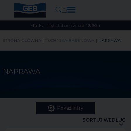
Marka instalatorów od 1860 r
STRONA GŁÓWNA
|
TECHNIKA BASENOWA
|
NAPRAWA
NAPRAWA
Pokaż filtry
SORTUJ WEDŁUG