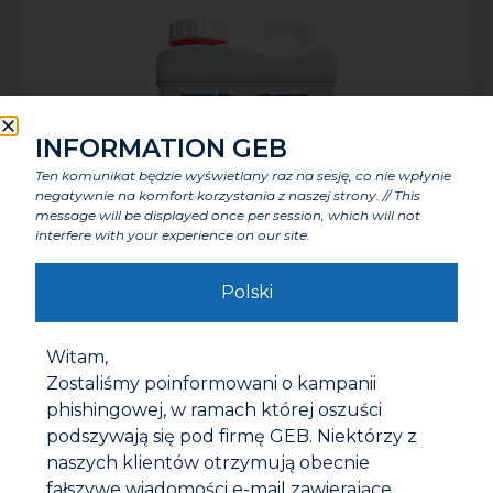
INFORMATION GEB
Ten komunikat będzie wyświetlany raz na sesję, co nie wpłynie
negatywnie na komfort korzystania z naszej strony. // This
message will be displayed once per session, which will not
interfere with your experience on our site.
POOL* PREPARAT DO ZATYKANIA WYCIEKÓW
Polski
Witam,
Zostaliśmy poinformowani o kampanii
phishingowej, w ramach której oszuści
podszywają się pod firmę GEB. Niektórzy z
naszych klientów otrzymują obecnie
fałszywe wiadomości e-mail zawierające