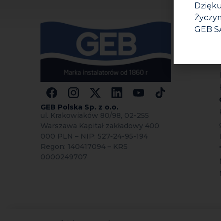
Dzięku
Życzym
GEB S
GEB Polska Sp.
z o.o.
ul. Krakowiaków 80/98, 02-255
Warszawa Kapitał zakładowy 400
000 PLN – NIP: 527-24-95-194
Regon: 140417094 – KRS
0000249707