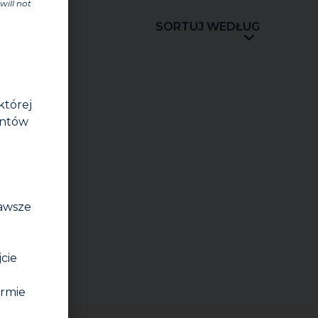
will not
SORTUJ WEDŁUG
której
entów
zawsze
jcie
irmie