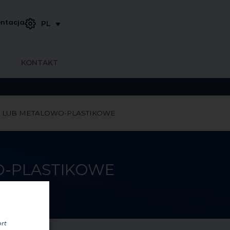
ntacja
PL
KONTAKT
 LUB METALOWO-PLASTIKOWE
O-PLASTIKOWE
ort