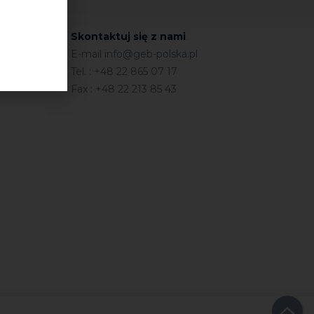
Skontaktuj się z nami
E-mail
info@geb-polska.pl
Tel. : +48 22 865 07 17
Fax : +48 22 213 85 43