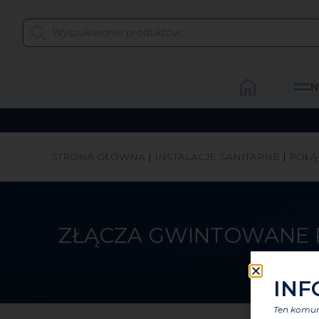
N
STRONA GŁÓWNA
|
INSTALACJE SANITARNE
|
POŁĄ
ZŁĄCZA GWINTOWANE 
INF
Ten komuni