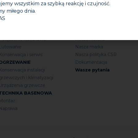
jemy wszystkim za szybką reakcję i czujność.
y miłego dnia.
INSTALACJE SANITARNE
Firma
AS
Połączenia gwintowane
Kim jesteśmy?
Uszczelnianie
Nasza grupa
Połączenia kielichowe
Nasza historia
Lutowanie
Nasza marka
Konserwacja i serwis
Nasza polityka CSR
OGRZEWANIE
Dokumentacja
Konserwacja instalacji
Wasze pytania
grzewczych i klimatyzacji
Urządzenia grzewcze
TECHNIKA BASENOWA
Montaż
Naprawa