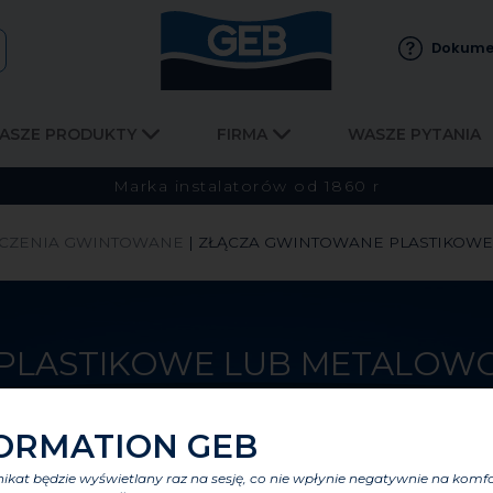
Dokume
ASZE PRODUKTY
FIRMA
WASZE PYTANIA
Marka instalatorów od 1860 r
CZENIA GWINTOWANE
|
ZŁĄCZA GWINTOWANE PLASTIKOWE
PLASTIKOWE LUB METALOW
ORMATION GEB
kat będzie wyświetlany raz na sesję, co nie wpłynie negatywnie na komf