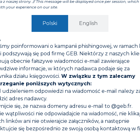
a z naszej strony. // This message will be displayed once per session, which 
ith your experience on our site.
Polski
English
,
iśmy poinformowani o kampanii phishingowej, w ramach 
i podszywają się pod firmę GEB. Niektórzy z naszych kli
ują obecnie fałszywe wiadomości e-mail zawierające
wdziwe informacje, w których nadawca podaje się za
nika działu księgowości.
W związku z tym zalecamy
trzeganie poniższych wytycznych:
d udzieleniem odpowiedzi na wiadomość e-mail należy 
zić adres nadawcy.
nijcie się, że nazwa domeny adresu e-mail to @geb.fr.
OWY! GW NIĆ
POOL* FILETPLAST
ZCZELNIAJĄCA
zie wątpliwości nie odpowiadajcie na wiadomość, nie klika
h linków ani nie otwierajcie załączników, a następnie
ktujcie się bezpośrednio ze swoją osobą kontaktową w f