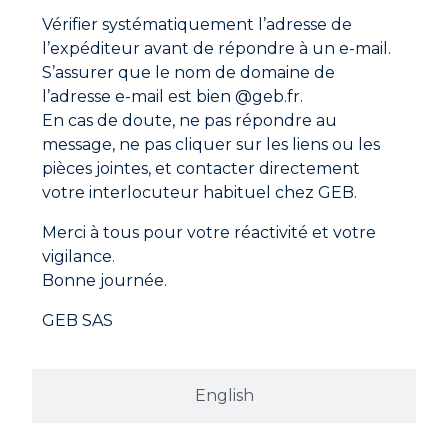
Vérifier systématiquement l’adresse de
Pour une soudure au plomb, lisser celle-ci avec
Fiche technique
STEAROX.
l’expéditeur avant de répondre à un e-mail.
Si le jeu entre les raccords est très important, le
S’assurer que le nom de domaine de
Fiche de données de sécurité
combler par un nouvel apport de soudure.
l’adresse e-mail est bien @geb.fr.
En cas de doute, ne pas répondre au
message, ne pas cliquer sur les liens ou les
pièces jointes, et contacter directement
votre interlocuteur habituel chez GEB.
Merci à tous pour votre réactivité et votre
vigilance.
Bonne journée.
GEB SAS
English
Adresse
GEB SAS
ZI Paris Nord 2