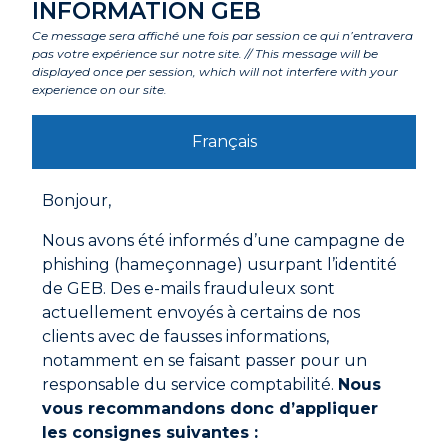
INFORMATION GEB
Ce message sera affiché une fois par session ce qui n’entravera
Composants
pas votre expérience sur notre site. // This message will be
displayed once per session, which will not interfere with your
experience on our site.
Labels et agréments
Français
Avertissements
Bonjour,
Nous avons été informés d’une campagne de
Mode d'emploi
phishing (hameçonnage) usurpant l’identité
Nettoyer les raccords avec du rouleau d’atelier ou
de GEB. Des e-mails frauduleux sont
de la laine d’acier.
actuellement envoyés à certains de nos
Enduire les parties mâle et femelle à souder avec la
graisse décapante HAMPTON
clients avec de fausses informations,
Emboîter les deux parties à souder.
notamment en se faisant passer pour un
responsable du service comptabilité.
Nous
Chauffer le tube, afin que la température du métal
fonde la soudure.
vous recommandons donc d’appliquer
Documentations à télécharger
Essuyer les surplus de flux avec un chiffon ou une
les consignes suivantes :
éponge humide.