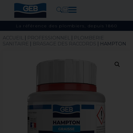
La référence des plombiers, depuis 1860
ACCUEIL
|
PROFESSIONNEL
|
PLOMBERIE
SANITAIRE
|
BRASAGE DES RACCORDS
| HAMPTON