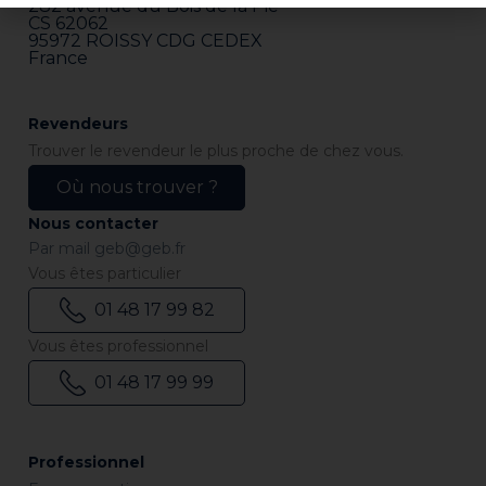
282 avenue du Bois de la Pie
CS 62062
95972 ROISSY CDG CEDEX
France
Revendeurs
Trouver le revendeur le plus proche de chez vous.
Où nous trouver ?
Nous contacter
Par mail
geb@geb.fr
Vous êtes particulier
01 48 17 99 82
Vous êtes professionnel
01 48 17 99 99
Professionnel