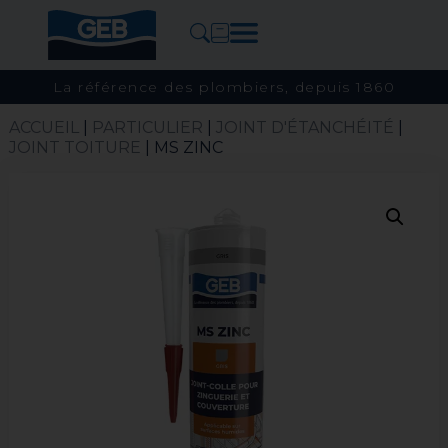
La référence des plombiers, depuis 1860
ACCUEIL
|
PARTICULIER
|
JOINT D'ÉTANCHÉITÉ
|
JOINT TOITURE​
| MS ZINC