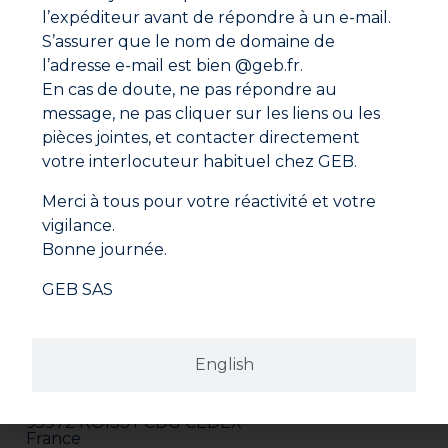
Fiche de données de sécurité
l’expéditeur avant de répondre à un e-mail.
S’assurer que le nom de domaine de
l’adresse e-mail est bien @geb.fr.
En cas de doute, ne pas répondre au
message, ne pas cliquer sur les liens ou les
pièces jointes, et contacter directement
votre interlocuteur habituel chez GEB.
Merci à tous pour votre réactivité et votre
vigilance.
Bonne journée.
GEB SAS
Adresse
GEB SAS
English
ZI Paris Nord 2
282 avenue du Bois de la Pie
CS 62062
95972 ROISSY CDG CEDEX
France