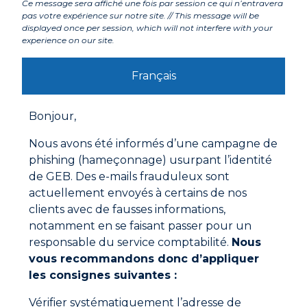
Ce message sera affiché une fois par session ce qui n’entravera
pas votre expérience sur notre site. // This message will be
displayed once per session, which will not interfere with your
experience on our site.
Labels et agréments
Français
Avertissements
Bonjour,
Mode d'emploi
Couper l’embout, visser la buse et la couper. Appliquer
Nous avons été informés d’une campagne de
le mastic sur un support propre et dégraissé
phishing (hameçonnage) usurpant l’identité
de GEB. Des e-mails frauduleux sont
Pour un collage :
déposer le produit en cordon
actuellement envoyés à certains de nos
linéaire. Mettre en place les matériaux à fixer en
appuyant fortement. Eviter de manipuler pendant 12
clients avec de fausses informations,
heures.
notamment en se faisant passer pour un
responsable du service comptabilité.
Nous
Pour un jointoiement :
provoquer un contact maximal
Documentations à télécharger
entre le mastic et les lèvres du joint en appliquant une
vous recommandons donc d’appliquer
pression sur la surface du cordon. Lisser le joint.
les consignes suivantes :
Fiche technique
Nettoyage du produit frais au white-spirit.
Vérifier systématiquement l’adresse de