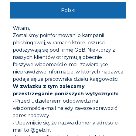
Polski
Zastosowanie
Witam,
Zalety
Zostaliśmy poinformowani o kampanii
phishingowej, w ramach której oszuści
podszywają się pod firmę GEB. Niektórzy z
Cechy charakterystyczne
naszych klientów otrzymują obecnie
fałszywe wiadomości e-mail zawierające
nieprawdziwe informacje, w których nadawca
Komponenty
podaje się za pracownika działu księgowości.
W związku z tym zalecamy
przestrzeganie poniższych wytycznych:
Etykiety i certyfikaty
• Przed udzieleniem odpowiedzi na
wiadomość e-mail należy zawsze sprawdzić
adres nadawcy.
Ostrzeżenia
• Upewnijcie się, że nazwa domeny adresu e-
mail to @geb.fr.
Instrukcja obsługi