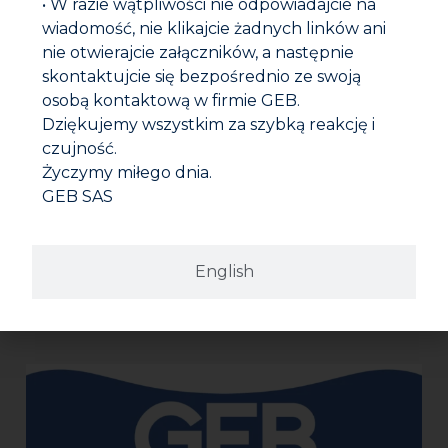
• W razie wątpliwości nie odpowiadajcie na
Przygotowanie :
wiadomość, nie klikajcie żadnych linków ani
Połączenia gwintowe powinny być czyste, suche i
nie otwierajcie załączników, a następnie
odtłuszczone.
skontaktujcie się bezpośrednio ze swoją
Instrukcje
:
osobą kontaktową w firmie GEB.
Dziękujemy wszystkim za szybką reakcję i
Pokryć element zewnętrzny i wewnętrzny pastą do
czujność.
połączeń najlepiej dopasowaną do warunków
Dokumentacja do pobrania
zastosowania (rodzaj i temperatura cieczy, rodzaj
Życzymy miłego dnia.
połączenia, stan gwintów).
GEB SAS
Owinąć włókna wokół gwintu zewnętrznego w
Karta techniczna
kierunku skręcania i wygładzić.
Połączyć i silnie ścisnąć (> 50 N.m).
Karta bezpieczeństwa
English
Zużycie
:
Zależy od stanu gwintu.
Należy pamiętać, aby podczas nawijania
równomiernie rozłożyć pakuły na gwincie.
Rada
:
Należy wygładzić pakuły palcem przed
zastosowaniem.