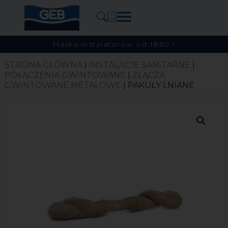
Marka instalatorów od 1860 r
STRONA GŁÓWNA
|
INSTALACJE SANITARNE
|
POŁĄCZENIA GWINTOWANE
|
ZŁĄCZA
GWINTOWANE METALOWE
| PAKUŁY LNIANE