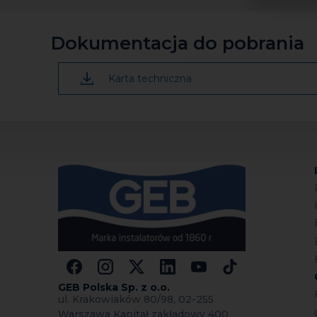
temperatury).
Rada:
Dokumentacja do pobrania
Forma plecionki (przekrój kołowy) pozwala
doskonale połączyć, zapewniając dobrą izolac
Karta techniczna
Uwagi :
Aby zapewnić odpowiednią izolację, plecionk
GEB Polska Sp.
z o.o.
ul. Krakowiaków 80/98, 02-255
Warszawa Kapitał zakładowy 400