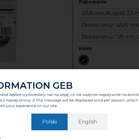
Pakowanie
4/5/6 mm,długość 2,5 
Zestaw sznur 4/5/6 mm
Zestaw sznur 7/8 mm, 
Kolor
ORMATION GEB
Karta techniczn
kat będzie wyświetlany raz na sesję, co nie wpłynie negatywnie na komf
a z naszej strony. // This message will be displayed once per session, which 
ith your experience on our site.
Polski
English
,