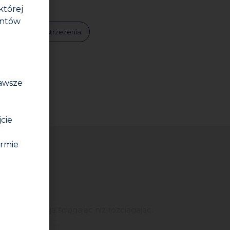
której
entów
tyfikaty
Ostrzeżenia
zawsze
jcie
irmie
nki raczej ją ściągając niż rozciągając.
 kleju Collafeu przed stopniowym zwiększaniem