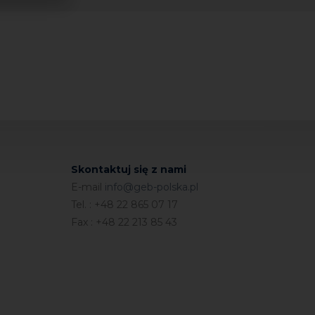
znego na końcach, obie końcówki można wtedy
między izolowanymi częściami.
Skontaktuj się z nami
E-mail
info@geb-polska.pl
Tel. : +48 22 865 07 17
Fax : +48 22 213 85 43