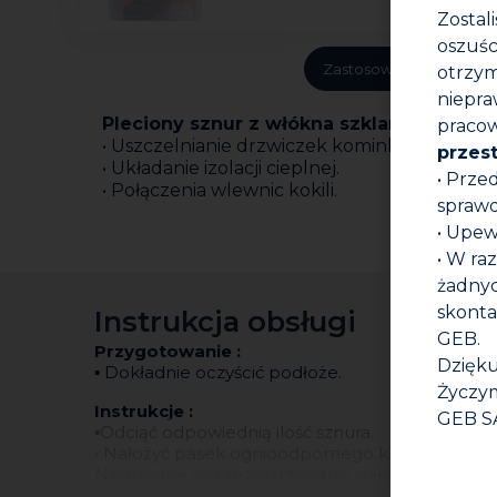
Zostal
oszuśc
Zastosowanie
Zale
otrzym
niepra
Pleciony sznur z włókna szklanego do izo
pracow
• Uszczelnianie drzwiczek kominkowych i pa
przes
• Układanie izolacji cieplnej.
• Prze
• Połączenia wlewnic kokili.
sprawd
• Upew
• W ra
żadnyc
skonta
Instrukcja obsługi
GEB.
Przygotowanie :
Dzięku
▪ Dokładnie oczyścić podłoże.
Życzym
Instrukcje :
GEB S
▪Odciąć odpowiednią ilość sznura.
• Nałożyć pasek ognioodpornego kleju na powierzc
Niezbędne jest przestrzeganie danych średnic (s
• Należy silnie przycisnąć plecionkę do paska k