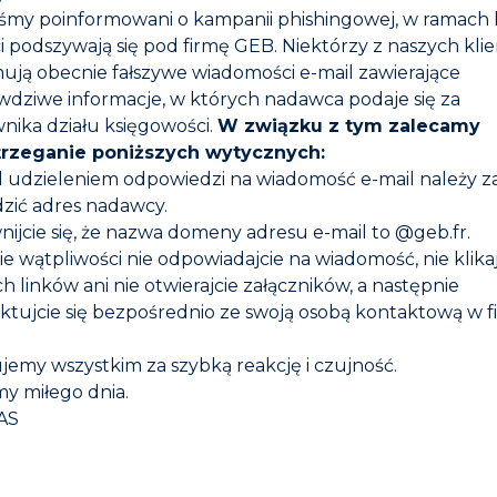
iśmy poinformowani o kampanii phishingowej, w ramach 
i podszywają się pod firmę GEB. Niektórzy z naszych kli
ty
Cechy charakterystyczne
Komponenty
Etykiety i cer
ują obecnie fałszywe wiadomości e-mail zawierające
wdziwe informacje, w których nadawca podaje się za
lacji termicznej.
nika działu księgowości.
W związku z tym zalecamy
leniskowych.
trzeganie poniższych wytycznych:
d udzieleniem odpowiedzi na wiadomość e-mail należy 
zić adres nadawcy.
nijcie się, że nazwa domeny adresu e-mail to @geb.fr.
zie wątpliwości nie odpowiadajcie na wiadomość, nie klika
h linków ani nie otwierajcie załączników, a następnie
ktujcie się bezpośrednio ze swoją osobą kontaktową w f
jemy wszystkim za szybką reakcję i czujność.
y miłego dnia.
AS
hnię, do której kleimy sznur. Zaleca się umieszczanie plecio
zerokość wyżłobienia i nominalna średnica plecionki).
leju i pozostawić do wyschnięcia (ok. 3 godzin w przypadku