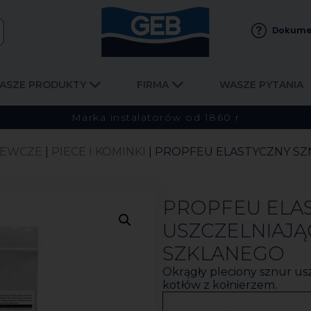
Dokume
ASZE PRODUKTY
FIRMA
WASZE PYTANIA
Marka instalatorów od 1860 r
ZEWCZE
|
PIECE I KOMINKI
| PROPFEU ELASTYCZNY SZ
PROPFEU ELA
USZCZELNIAJĄ
SZKLANEGO
Okrągły pleciony sznur us
kotłów z kołnierzem.