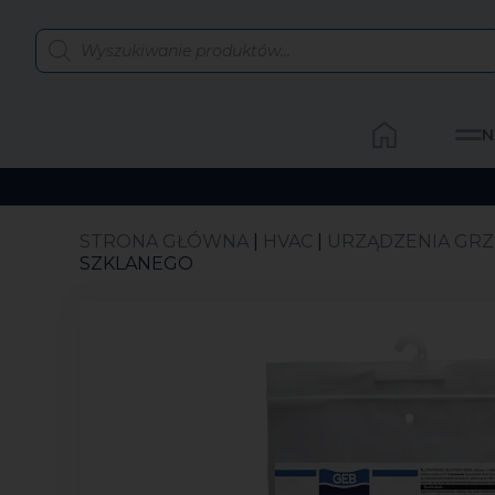
N
STRONA GŁÓWNA
|
HVAC
|
URZĄDZENIA GR
SZKLANEGO