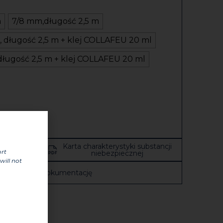
m
7/8 mm,długość 2,5 m
, długość 2,5 m + klej COLLAFEU 20 ml
długość 2,5 m + klej COLLAFEU 20 ml
Karta charakterystyki substancji
a
ort
niebezpiecznej
will not
Zobacz całą dokumentację