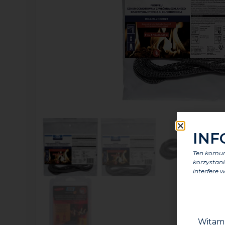
INF
Ten komuni
korzystani
interfere w
Witam