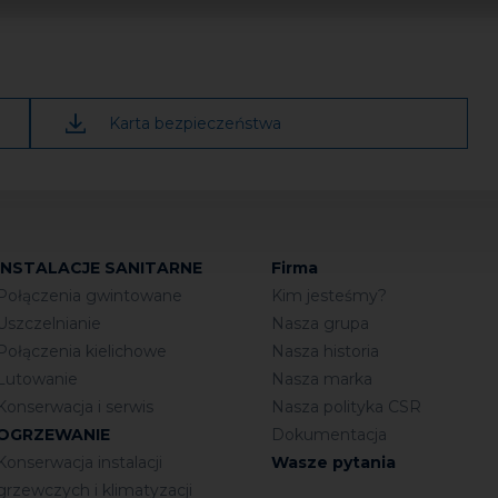
 na stworzenie kształtu elementu zewnętrznego i wewnętr
ję.
Karta bezpieczeństwa
ę należy ścisnąć, a średnica musi być dostosowana do luzu 
INSTALACJE SANITARNE
Firma
Połączenia gwintowane
Kim jesteśmy?
Uszczelnianie
Nasza grupa
Połączenia kielichowe
Nasza historia
Lutowanie
Nasza marka
Konserwacja i serwis
Nasza polityka CSR
OGRZEWANIE
Dokumentacja
Konserwacja instalacji
Wasze pytania
grzewczych i klimatyzacji