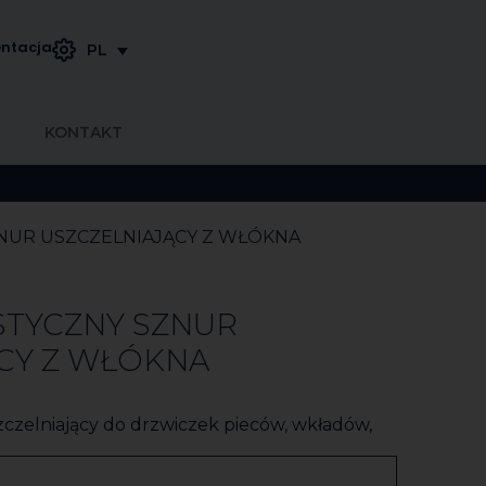
ntacja
PL
KONTAKT
NUR USZCZELNIAJĄCY Z WŁÓKNA
STYCZNY SZNUR
CY Z WŁÓKNA
zczelniający do drzwiczek pieców, wkładów,