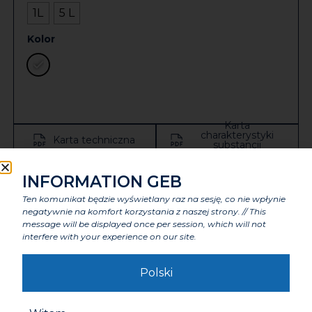
1L
5 L
Kolor
Karta
charakterystyki
Karta techniczna
substancji
niebezpiecznej
Zobacz całą dokumentację
INFORMATION GEB
Ten komunikat będzie wyświetlany raz na sesję, co nie wpłynie
negatywnie na komfort korzystania z naszej strony. // This
Zastosowanie
message will be displayed once per session, which will not
interfere with your experience on our site.
Zalety
Polski
Cechy charakterystyczne