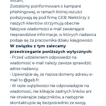
Witam,
Zostaliśmy poinformowani o kampanii
phishingowej, w ramach której oszuści
Komponenty
podszywają się pod firmę GEB. Niektórzy z
naszych klientów otrzymują obecnie
fałszywe wiadomości e-mail zawierające
Etykiety i certyfikaty
nieprawdziwe informacje, w których nadawca
podaje się za pracownika działu księgowości.
W związku z tym zalecamy
Ostrzeżenia
przestrzeganie poniższych wytycznych:
• Przed udzieleniem odpowiedzi na
Instrukcja obsługi
wiadomość e-mail należy zawsze sprawdzić
Sposób użycia :
adres nadawcy.
▪ Uwaga: Należy zawsze wlewać produkt do usuwania
• Upewnijcie się, że nazwa domeny adresu e-
kamienia do wody, a nie odwrotnie.
mail to @geb.fr.
▪ Zdecydowanie zalecane jest zobojętnienie
kwasowości resztkowej spowodowanej usunięciem
• W razie wątpliwości nie odpowiadajcie na
kamienia przy użyciu produktu G70 NEUTRALISANT
wiadomość, nie klikajcie żadnych linków ani
(PRODUKT ZOBOJĘTNIAJĄCY).
nie otwierajcie załączników, a następnie
Dokumentacja do pobrania
➢ INSTALACJA OTWARTA (gorącej wody sanitarnej)
skontaktujcie się bezpośrednio ze swoją