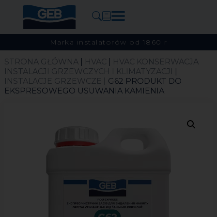
Marka instalatorów od 1860 r
STRONA GŁÓWNA
|
HVAC
|
HVAC KONSERWACJA
INSTALACJI GRZEWCZYCH I KLIMATYZACJI
|
INSTALACJE GRZEWCZE
| G62 PRODUKT DO
EKSPRESOWEGO USUWANIA KAMIENIA