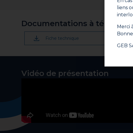
En cas
Serrer le raccord à l’aide d’une clé. Un rep
liens 
La pression peut être réappliquée immédia
interl
Documentations à télécharg
Merci à
Bonne 
Fiche technique
GEB S
Vidéo de présentation