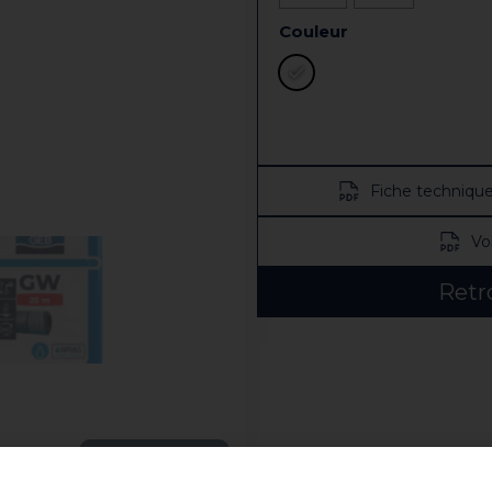
Couleur
Fiche techniqu
Vo
Retr
Voir la vidéo