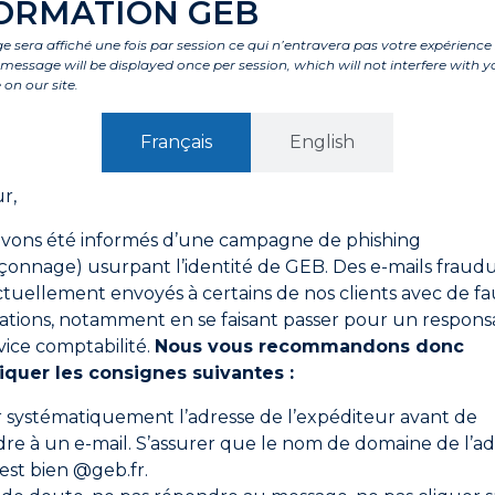
ORMATION GEB
 sera affiché une fois par session ce qui n’entravera pas votre expérience
tages
Caractéristiques
Composants
Labels et agrémen
is message will be displayed once per session, which will not interfere with y
 on our site.
ification des raccords filetés.
 et plastiques, coniques et cylindriques.
Français
English
’eau destinées à la consommation humaine, pour l’eau sani
r,
e gaz inflammables (butane, propane, gaz naturel), confo
vons été informés d’une campagne de phishing
onnage) usurpant l’identité de GEB. Des e-mails fraud
ctuellement envoyés à certains de nos clients avec de fa
ations, notamment en se faisant passer pour un respons
vice comptabilité.
Nous vous recommandons donc
re.
iquer les consignes suivantes :
l’aide d’une lame de scie ou d’une lime pour une meilleure 
er systématiquement l’adresse de l’expéditeur avant de
r de l’extrémité du raccord, dans le sens du filetage. Il n’e
re à un e-mail. S’assurer que le nom de domaine de l’ad
ndé et couper le fil.
 est bien @geb.fr.