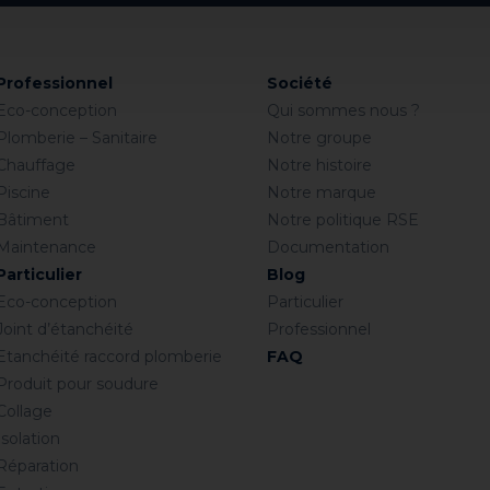
Professionnel
Société
Eco-conception
Qui sommes nous ?
Plomberie – Sanitaire
Notre groupe
Chauffage
Notre histoire
Piscine
Notre marque
Bâtiment
Notre politique RSE
Maintenance
Documentation
Particulier
Blog
Eco-conception
Particulier
Joint d’étanchéité
Professionnel
Etanchéité raccord plomberie
FAQ
Produit pour soudure
Collage
Isolation
Réparation