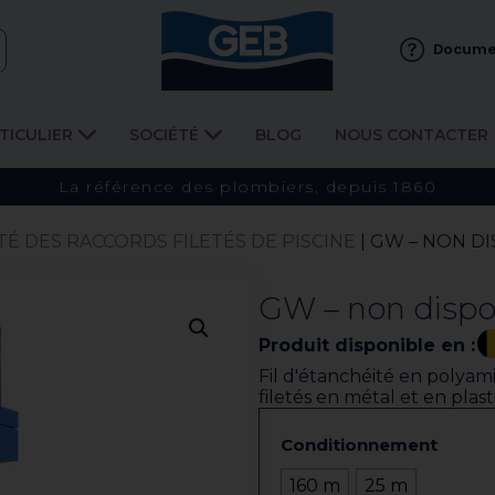
Docume
TICULIER
SOCIÉTÉ
BLOG
NOUS CONTACTER
La référence des plombiers, depuis 1860
É DES RACCORDS FILETÉS DE PISCINE
| GW – NON D
GW – non dispo
Produit disponible en :
Fil d'étanchéité en polyam
filetés en métal et en plast
Conditionnement
160 m
25 m