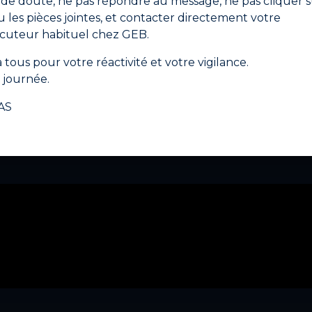
 de doute, ne pas répondre au message, ne pas cliquer s
ositionnement de 1/8 de tour maximum est possible.
ou les pièces jointes, et contacter directement votre
tement.
ocuteur habituel chez GEB.
er
 tous pour votre réactivité et votre vigilance.
journée.
Fiche de données de sécurité
AS