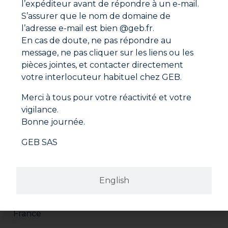
l’expéditeur avant de répondre à un e-mail.
S’assurer que le nom de domaine de
l’adresse e-mail est bien @geb.fr.
En cas de doute, ne pas répondre au
message, ne pas cliquer sur les liens ou les
pièces jointes, et contacter directement
votre interlocuteur habituel chez GEB.
Merci à tous pour votre réactivité et votre
vigilance.
Bonne journée.
GEB SAS
Adresse
GEB SAS
English
ZI Paris Nord 2
282 avenue du Bois de la Pie
CS 62062
95972 ROISSY CDG CEDEX
France