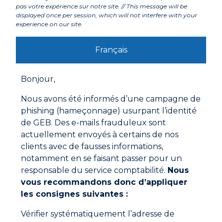
pas votre expérience sur notre site. // This message will be
displayed once per session, which will not interfere with your
Labels et agréments
experience on our site.
Français
Avertissements
Bonjour,
Mode d'emploi
Déchirer un morceau de bande à la main.
Nous avons été informés d’une campagne de
Poncer légèrement sur l’extrémité des raccords
phishing (hameçonnage) usurpant l’identité
femelle et mâle avant d’appliquer la colle PVC.
de GEB. Des e-mails frauduleux sont
Par la suite appliquer un Décapant PVC avant de
actuellement envoyés à certains de nos
procéder à l’application de la colle.
clients avec de fausses informations,
notamment en se faisant passer pour un
Documentations à télécharger
responsable du service comptabilité.
Nous
vous recommandons donc d’appliquer
les consignes suivantes :
Fiche technique
Vérifier systématiquement l’adresse de
Fiche de données de sécurité