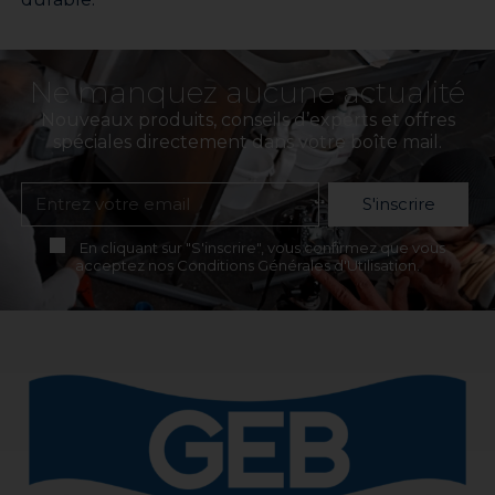
Ne manquez aucune actualité
Nouveaux produits, conseils d’experts et offres
spéciales directement dans votre boîte mail.
S'inscrire
En cliquant sur "S'inscrire", vous confirmez que vous
acceptez nos Conditions Générales d'Utilisation.