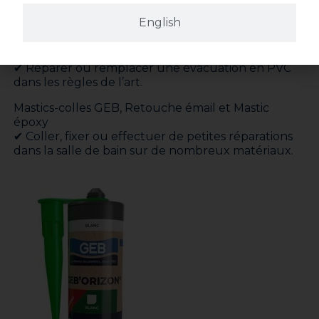
remplacement d’un robinet ou d’un raccord
English
sanitaire.
Colles PVC GEB
✔ Réparer ou remplacer une évacuation en PVC
dans les règles de l’art.
Mastics-colles GEB, Retouche émail et Mastic
époxy
✔ Coller, fixer ou effectuer de petites réparations
dans la salle de bain sur de nombreux matériaux.