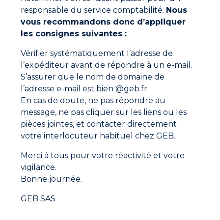
La solution GEB
responsable du service comptabilité.
Nous
vous recommandons donc d’appliquer
Selon le type de réparation, les mastics-colles GEB,
Retouche émail ou Mastic époxy, permettent de
les consignes suivantes :
recoller ou réparer durablement différents
éléments présents dans la salle de bain.
Vérifier systématiquement l’adresse de
l’expéditeur avant de répondre à un e-mail.
S’assurer que le nom de domaine de
Les indispensables GEB pour
l’adresse e-mail est bien @geb.fr.
l'entretien de votre salle de
En cas de doute, ne pas répondre au
bain
message, ne pas cliquer sur les liens ou les
pièces jointes, et contacter directement
Pour accompagner les particuliers dans leurs
travaux d’entretien et de rénovation, GEB propose
votre interlocuteur habituel chez GEB.
plusieurs solutions adaptées :
Merci à tous pour votre réactivité et votre
SILICONE SANITAIRE MULTI-SUPPORTS
vigilance.
GEB’ORIZON®
Bonne journée.
✔ Refaire les joints de douche, baignoire, lavabo et
plan de travail.
GEB SAS
Kit étanchéité eau potable
✔ Réaliser l’étanchéité des raccords filetés lors du