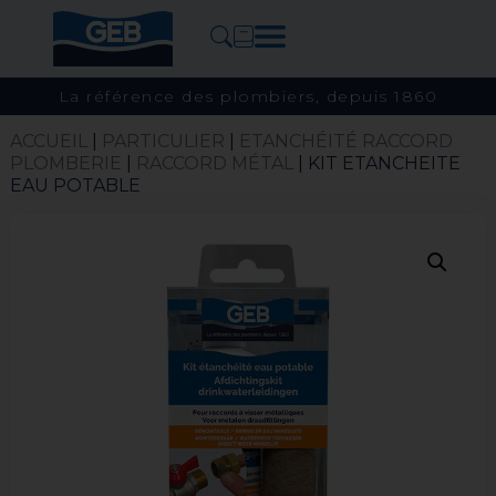
La référence des plombiers, depuis 1860
ACCUEIL
|
PARTICULIER
|
ETANCHÉITÉ RACCORD
PLOMBERIE
|
RACCORD MÉTAL
| KIT ETANCHEITE
EAU POTABLE