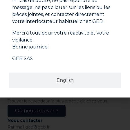
En cas de doute, ne pas répondre au
message, ne pas cliquer sur les liens ou les
pièces jointes, et contacter directement
votre interlocuteur habituel chez GEB.
Merci à tous pour votre réactivité et votre
vigilance.
Bonne journée.
Adresse
GEB SAS
ZI Paris Nord 2
GEB SAS
282 avenue du Bois de la Pie
CS 62062
95972 ROISSY CDG CEDEX
France
English
Revendeurs
Trouver le revendeur le plus proche de chez vous.
Où nous trouver ?
Nous contacter
Par mail
geb@geb.fr