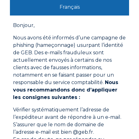
Mode d'emploi
Français
Les raccords doivent être propres, secs et dégraissés.
Eventuellement, vous pouvez utiliser une lame de scie
pour cranter les filets et ainsi permettre une meilleure
Bonjour,
accroche de la filasse.
Enduire le raccord mâle de PATE A JOINT EAU
Nous avons été informés d’une campagne de
POTABLE.
phishing (hameçonnage) usurpant l’identité
Enrouler la filasse sur le raccord mâle dans le sens du
vissage et lisser.
de GEB. Des e-mails frauduleux sont
Documentations à télécharger
Appliquer à nouveau de la PATE A JOINT EAU
actuellement envoyés à certains de nos
POTABLE sur le raccord mâle par-dessus la filasse.
clients avec de fausses informations,
Assembler et serrer fermement.
Fiche technique
notamment en se faisant passer pour un
responsable du service comptabilité.
Nous
Fiche de données de sécurité
vous recommandons donc d’appliquer
les consignes suivantes :
Vérifier systématiquement l’adresse de
l’expéditeur avant de répondre à un e-mail.
S’assurer que le nom de domaine de
l’adresse e-mail est bien @geb.fr.