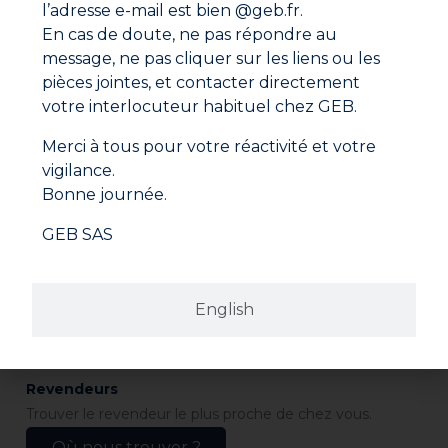
l’adresse e-mail est bien @geb.fr.
En cas de doute, ne pas répondre au
message, ne pas cliquer sur les liens ou les
pièces jointes, et contacter directement
votre interlocuteur habituel chez GEB.
Merci à tous pour votre réactivité et votre
vigilance.
Bonne journée.
GEB SAS
Adresse
GEB SAS
ZI Paris Nord 2
282 avenue du Bois de la Pie
CS 62062
English
95972 ROISSY CDG CEDEX
France
Revendeurs
Trouver le revendeur le plus proche de chez vous.
Où nous trouver ?