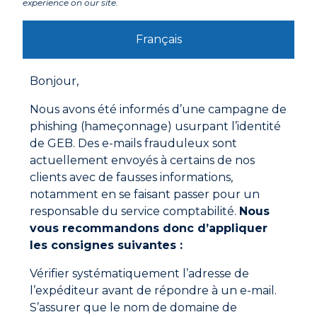
experience on our site.
Avertissements
Français
Mode d'emploi
Appliquer le suif industriel sur une soudure encore non
Bonjour,
solidifiée pour la lisser. Le produit fond au contact de la
chaleur dégagée par la soudure encore chaude.
Nous avons été informés d’une campagne de
phishing (hameçonnage) usurpant l’identité
de GEB. Des e-mails frauduleux sont
actuellement envoyés à certains de nos
Documentations à télécharger
clients avec de fausses informations,
notamment en se faisant passer pour un
responsable du service comptabilité.
Nous
Fiche technique
vous recommandons donc d’appliquer
les consignes suivantes :
Fiche de données de sécurité
Vérifier systématiquement l’adresse de
l’expéditeur avant de répondre à un e-mail.
S’assurer que le nom de domaine de