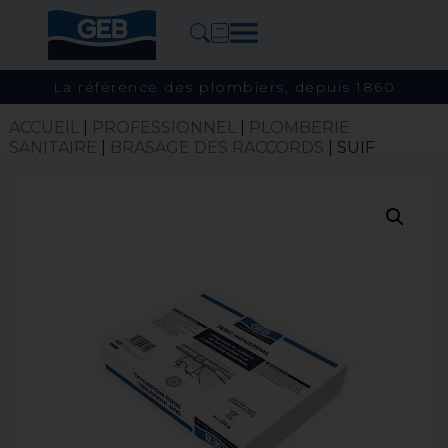
La référence des plombiers, depuis 1860
ACCUEIL
|
PROFESSIONNEL
|
PLOMBERIE
SANITAIRE
|
BRASAGE DES RACCORDS
| SUIF