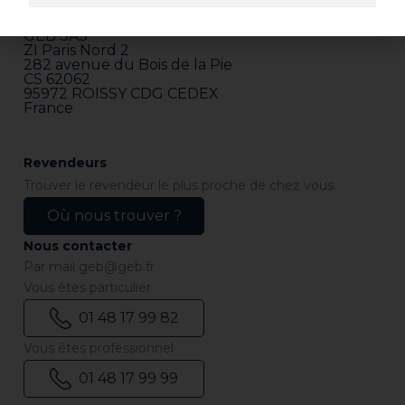
Adresse
GEB SAS
ZI Paris Nord 2
282 avenue du Bois de la Pie
CS 62062
95972 ROISSY CDG CEDEX
France
Revendeurs
Trouver le revendeur le plus proche de chez vous.
Où nous trouver ?
Nous contacter
Par mail
geb@geb.fr
Vous êtes particulier
01 48 17 99 82
Vous êtes professionnel
01 48 17 99 99