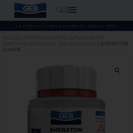
La référence des plombiers, depuis 1860
ACCUEIL
|
PROFESSIONNEL
|
PLOMBERIE
SANITAIRE
|
BRASAGE DES RACCORDS
| SHERATON
CUIVRE