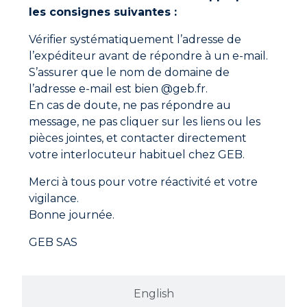
Brasage :
les consignes suivantes :
Appliquer la pâte sur les surfaces à braser à l’aide
Fiche technique
Vérifier systématiquement l’adresse de
d’un pinceau.
l’expéditeur avant de répondre à un e-mail.
Assembler les pièces à braser, puis chauffer le métal
Fiche de données de sécurité
S’assurer que le nom de domaine de
jusqu’à fusion de la pâte.
l’adresse e-mail est bien @geb.fr.
Pour le brasage d’éléments de canalisation, ajouter
Fiche agrément eau potable
une goutte de BOBINE ETAIN/CUIVRE en fin de
En cas de doute, ne pas répondre au
brasage.
message, ne pas cliquer sur les liens ou les
Après refroidissement, nettoyer le résidu avec un
pièces jointes, et contacter directement
chiffon humide.
votre interlocuteur habituel chez GEB.
Etamage :
Merci à tous pour votre réactivité et votre
– Etaler Sheraton cuivre au pinceau
vigilance.
– Chauffer le métal
Bonne journée.
– Essuyer avec un chiffon propre alors que Sheraton
GEB SAS
cuivre est toujours en fusion.
English