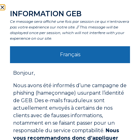
Caractéristiques
INFORMATION GEB
Ce message sera affiché une fois par session ce qui n’entravera
Composants
pas votre expérience sur notre site. // This message will be
displayed once per session, which will not interfere with your
experience on our site.
Labels et agréments
Français
Avertissements
Bonjour,
Mode d'emploi
Nous avons été informés d’une campagne de
La pâte peut être utilisée telle quelle ou mélangée
phishing (hameçonnage) usurpant l’identité
avec un peu d’eau, pour la rendre fluide. Si la pâte
de GEB. Des e-mails frauduleux sont
décapante, il suffit de la mélanger pour qu’elle
actuellement envoyés à certains de nos
retrouve sa consistance initiale.
clients avec de fausses informations,
Nettoyer les traces de rouille et de corrosion sur le
notamment en se faisant passer pour un
support à l’aide de la LAINE D’ACIER ou de papier
responsable du service comptabilité.
Nous
abrasif.
Documentations à télécharger
vous recommandons donc d’appliquer