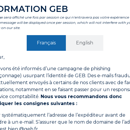
i convient pour :
ORMATION GEB
re et laiton jusqu’au Ø28 mm
 sera affiché une fois par session ce qui n’entravera pas votre expérience
re
is message will be displayed once per session, which will not interfere with y
 on our site.
nombre de raccords ou en rénovation
terdite (hôpitaux, aéroports…)
Français
English
étanchéité des raccords sur d’anciens réseaux
r,
vons été informés d’une campagne de phishing
onnage) usurpant l’identité de GEB. Des e-mails fraud
ctuellement envoyés à certains de nos clients avec de fa
ations, notamment en se faisant passer pour un respons
ns de tous les éléments du circuit et positionner des collie
vice comptabilité.
Nous vous recommandons donc
iquer les consignes suivantes :
 du
ROULEAU D’ATELIER
ou de la
LAINE D’ACIER
.
ECAPANT UNIVERSEL
.
er systématiquement l’adresse de l’expéditeur avant de
re à un e-mail. S’assurer que le nom de domaine de l’ad
èches avant d’appliquer le produit.
 est bien @geb.fr.
mâles ET femelles à assembler. Pour les raccords à sertir, a