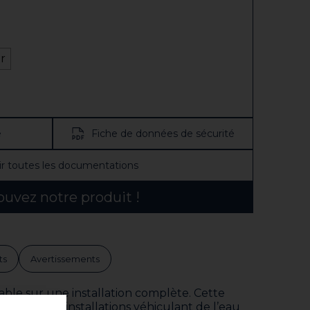
r
e
Fiche de données de sécurité
ir toutes les documentations
ouvez notre produit !
ts
Avertissements
sable sur une installation complète. Cette
c pour les installations véhiculant de l’eau