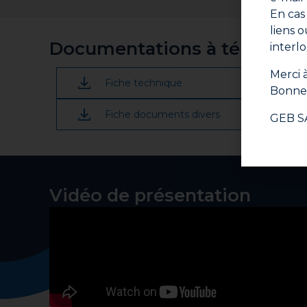
En cas
Emboiter sans torsion les parties mâles et fe
liens 
Essuyer le surplus de produit avec un chiffon 
Documentations à télécharg
interl
Après le dernier raccord, attendre 15 min (p
circuit d’eau en circulation.
Merci à
Pour les réseaux d’eau destinée à la consomm
Fiche technique
Bonne 
service.
Consommation
: Un flacon de 30 mL permet
Fiche documents divers
GEB S
Vidéo de présentation