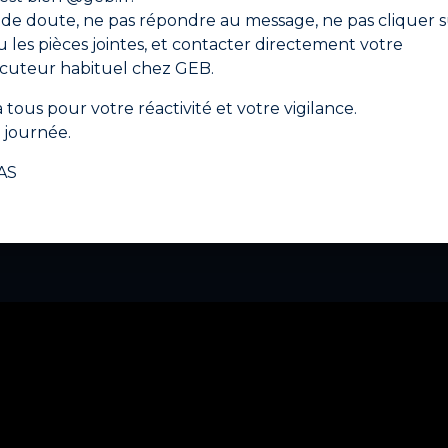
 de doute, ne pas répondre au message, ne pas cliquer s
melles.
ou les pièces jointes, et contacter directement votre
propre (le produit ne sèche pas au contact de l’air).
er
ocuteur habituel chez GEB.
our les raccords jusqu’au diamètre 16 mm) ou 1 h (pour les 
 tous pour votre réactivité et votre vigilance.
ation humaine, procéder à un rinçage de l’installation pe
Fiche de données de sécurité
journée.
 de faire 70 raccords de diamètre 14 mm.
AS