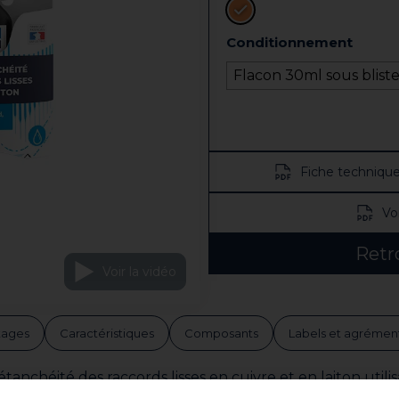
Conditionnement
Flacon 30ml sous bliste
Fiche techniqu
Vo
Retr
Voir la vidéo
tages
Caractéristiques
Composants
Labels et agrémen
anchéité des raccords lisses en cuivre et en laiton utili
’eau sanitaire et de chauffage central, elle convient don