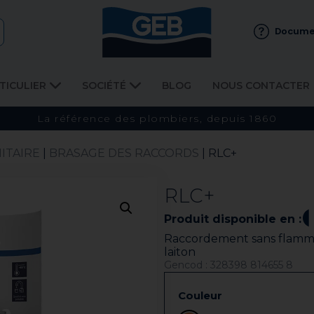
Docume
TICULIER
SOCIÉTÉ
BLOG
NOUS CONTACTER
La référence des plombiers, depuis 1860
ITAIRE
|
BRASAGE DES RACCORDS
| RLC+
RLC+
Produit disponible en :
Raccordement sans flamme 
laiton
Gencod : 328398 814655 8
Couleur