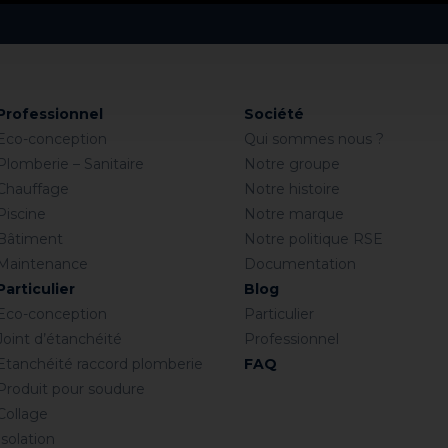
Professionnel
Société
Eco-conception
Qui sommes nous ?
Plomberie – Sanitaire
Notre groupe
Chauffage
Notre histoire
Piscine
Notre marque
Bâtiment
Notre politique RSE
Maintenance
Documentation
Particulier
Blog
Eco-conception
Particulier
Joint d’étanchéité
Professionnel
Etanchéité raccord plomberie
FAQ
Produit pour soudure
Collage
Isolation