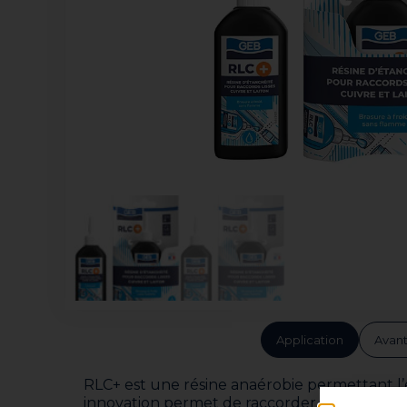
Application
Avan
RLC+ est une résine anaérobie permettant l’ét
innovation permet de raccorder des réseaux d