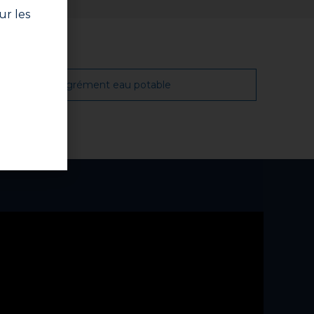
ur les
raccords de 18 à 28 mm) avant de remettre le
ndant au moins 30 minutes, avant la remise en
Fiche agrément eau potable