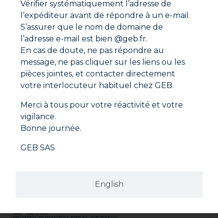
Le nettoyage du matériel se fait avec de l’eau (chaude
Vérifier systématiquement l’adresse de
si possible).
l’expéditeur avant de répondre à un e-mail.
Fiche de données de sécurité
S’assurer que le nom de domaine de
l’adresse e-mail est bien @geb.fr.
En cas de doute, ne pas répondre au
message, ne pas cliquer sur les liens ou les
pièces jointes, et contacter directement
votre interlocuteur habituel chez GEB.
Merci à tous pour votre réactivité et votre
vigilance.
Bonne journée.
GEB SAS
Adresse
English
GEB SAS
ZI Paris Nord 2
282 avenue du Bois de la Pie
CS 62062