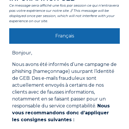
Composants
Ce message sera affiché une fois par session ce qui n’entravera
pas votre expérience sur notre site. // This message will be
displayed once per session, which will not interfere with your
experience on our site.
Labels et agréments
Français
Avertissements
Bonjour,
Mode d'emploi
Nous avons été informés d’une campagne de
Humidifier les supports avec un vaporisateur.
phishing (hameçonnage) usurpant l’identité
de GEB. Des e-mails frauduleux sont
Cette colle doit être déposée :
actuellement envoyés à certains de nos
soit par enduction de la surface à encoller à l’aide de
clients avec de fausses informations,
la raclette crantée fournie, sur une épaisseur
notamment en se faisant passer pour un
comprise entre 2 et 3 mm.
responsable du service comptabilité.
Nous
soit par plots pour le collage de grands panneaux.
Documentations à télécharger
vous recommandons donc d’appliquer
Poser en écrasant la colle. Laisser sécher 2 heures à
température ambiante.
les consignes suivantes :
Consommation : 5 kg pour 5m2 en collage simple face.
Fiche technique