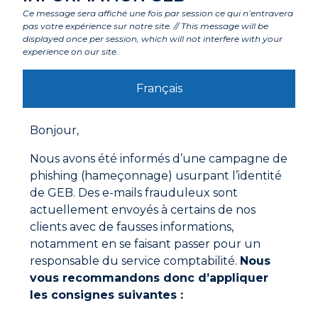
Ce message sera affiché une fois par session ce qui n’entravera
pas votre expérience sur notre site. // This message will be
Labels et agréments
displayed once per session, which will not interfere with your
experience on our site.
Avertissements
Français
Mode d'emploi
Bonjour,
Dégraisser et nettoyer avant toute application
Appliquer directement ou au doigt ou avec une
Nous avons été informés d’une campagne de
spatule
phishing (hameçonnage) usurpant l’identité
de GEB. Des e-mails frauduleux sont
actuellement envoyés à certains de nos
clients avec de fausses informations,
Documentations à télécharger
notamment en se faisant passer pour un
responsable du service comptabilité.
Nous
vous recommandons donc d’appliquer
Fiche technique
les consignes suivantes :
Fiche de données de sécurité