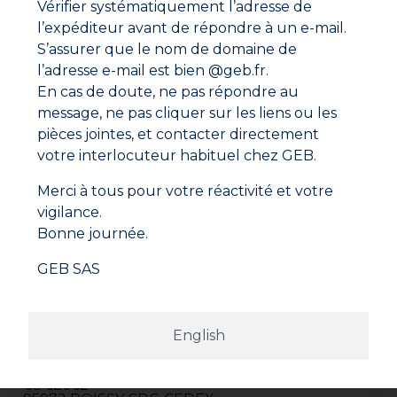
Vérifier systématiquement l’adresse de
l’expéditeur avant de répondre à un e-mail.
Fiche agrément eau potable
S’assurer que le nom de domaine de
l’adresse e-mail est bien @geb.fr.
En cas de doute, ne pas répondre au
message, ne pas cliquer sur les liens ou les
pièces jointes, et contacter directement
votre interlocuteur habituel chez GEB.
Merci à tous pour votre réactivité et votre
vigilance.
Bonne journée.
GEB SAS
Adresse
English
GEB SAS
ZI Paris Nord 2
282 avenue du Bois de la Pie
CS 62062