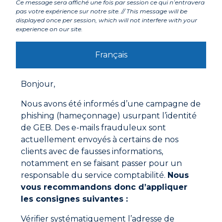
Ce message sera affiché une fois par session ce qui n’entravera
pas votre expérience sur notre site. // This message will be
displayed once per session, which will not interfere with your
experience on our site.
Labels et agréments
Français
Avertissements
Bonjour,
Mode d'emploi
Nous avons été informés d’une campagne de
‘- Tirer la tige vers l’arrière (voir système de déblocage
de la tige dans le tableau des caractéristiques).
phishing (hameçonnage) usurpant l’identité
– Introduire la cartouche ouverte dans le pistolet.
de GEB. Des e-mails frauduleux sont
– Repousser la tige au maximum.
actuellement envoyés à certains de nos
– Appuyer sur la poignée.
– Faire l’opération inverse pour retirer la cartouche.
clients avec de fausses informations,
notamment en se faisant passer pour un
responsable du service comptabilité.
Nous
Documentations à télécharger
vous recommandons donc d’appliquer
les consignes suivantes :
Fiche technique
Vérifier systématiquement l’adresse de