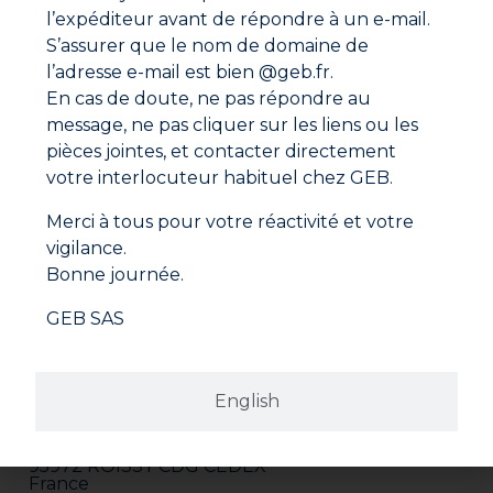
Fiche de données de sécurité
l’expéditeur avant de répondre à un e-mail.
S’assurer que le nom de domaine de
l’adresse e-mail est bien @geb.fr.
En cas de doute, ne pas répondre au
message, ne pas cliquer sur les liens ou les
pièces jointes, et contacter directement
votre interlocuteur habituel chez GEB.
Merci à tous pour votre réactivité et votre
vigilance.
Bonne journée.
GEB SAS
Adresse
GEB SAS
English
ZI Paris Nord 2
282 avenue du Bois de la Pie
CS 62062
95972 ROISSY CDG CEDEX
France