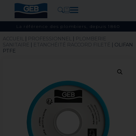
La référence des plombiers, depuis 1860
ACCUEIL
|
PROFESSIONNEL
|
PLOMBERIE
SANITAIRE
|
ETANCHÉITÉ RACCORD FILETÉ
| OLIFAN
PTFE