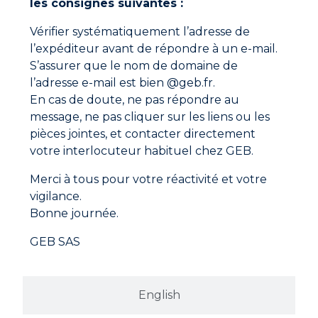
les consignes suivantes :
Documentations à télécharger
N.m selon l’application.
Remise en pression immédiate.
Vérifier systématiquement l’adresse de
Fiche technique
l’expéditeur avant de répondre à un e-mail.
S’assurer que le nom de domaine de
Fiche de données de sécurité
l’adresse e-mail est bien @geb.fr.
En cas de doute, ne pas répondre au
message, ne pas cliquer sur les liens ou les
pièces jointes, et contacter directement
votre interlocuteur habituel chez GEB.
Merci à tous pour votre réactivité et votre
vigilance.
Bonne journée.
GEB SAS
English
Adresse