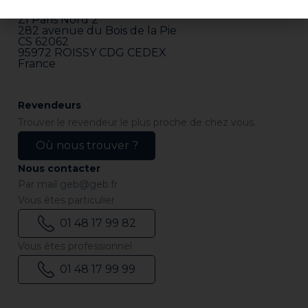
GEB SAS
ZI Paris Nord 2
282 avenue du Bois de la Pie
CS 62062
95972 ROISSY CDG CEDEX
France
Revendeurs
Trouver le revendeur le plus proche de chez vous.
Où nous trouver ?
Nous contacter
Par mail
geb@geb.fr
Vous êtes particulier
01 48 17 99 82
Vous êtes professionnel
01 48 17 99 99