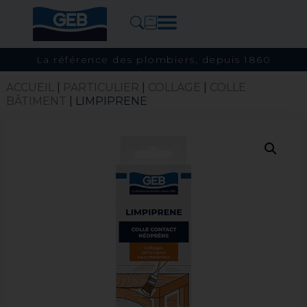
La référence des plombiers, depuis 1860
ACCUEIL
|
PARTICULIER
|
COLLAGE
|
COLLE
BÂTIMENT
| LIMPIPRENE