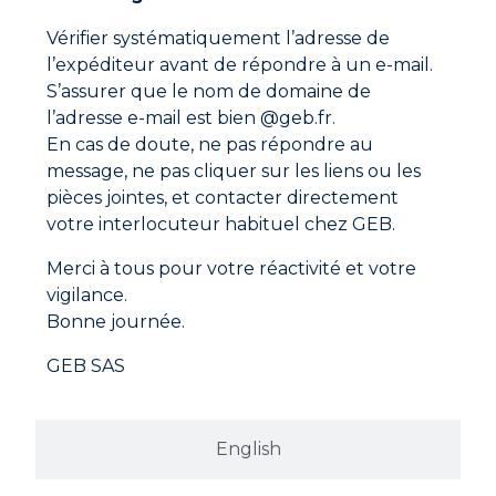
Enduire uniformément les 2 faces à assembler (avec
pinceau, spatule crantée ou avec la pointe du tube).
Vérifier systématiquement l’adresse de
Fiche technique
Laisser sécher pendant 10 à 15 minutes (suivant
l’expéditeur avant de répondre à un e-mail.
température et épaisseur de film) jusqu’à ce que la
S’assurer que le nom de domaine de
colle n’adhère presque plus au doigt.
Fiche de données de sécurité
l’adresse e-mail est bien @geb.fr.
Appliquer les 2 faces en pressant, en martelant ou
En cas de doute, ne pas répondre au
en marouflant.
message, ne pas cliquer sur les liens ou les
La prise est immédiate mais le maximum de
résistance ne sera obtenu qu’après 48 heures.
pièces jointes, et contacter directement
votre interlocuteur habituel chez GEB.
Merci à tous pour votre réactivité et votre
vigilance.
Bonne journée.
GEB SAS
English
Adresse
GEB SAS