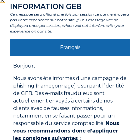
Caractéristiques
INFORMATION GEB
Ce message sera affiché une fois par session ce qui n’entravera
pas votre expérience sur notre site. // This message will be
Composants
displayed once per session, which will not interfere with your
experience on our site.
Labels et agréments
Français
Bonjour,
Avertissements
Nous avons été informés d’une campagne de
Mode d'emploi
phishing (hameçonnage) usurpant l’identité
Les surfaces à coller doivent être dégraissées et
de GEB. Des e-mails frauduleux sont
dépoussiérées.
actuellement envoyés à certains de nos
Pour les collages techniques, il est conseillé de
clients avec de fausses informations,
stocker à une température comprise entre + 15°C et
notamment en se faisant passer pour un
+ 30°C au moins 24 heures avant l’encollage, la colle
et les matériaux à coller.
responsable du service comptabilité.
Nous
Ne pas coller dans des locaux humides ou
vous recommandons donc d’appliquer
poussiéreux et sur des matériaux humides.
Documentations à télécharger
les consignes suivantes :