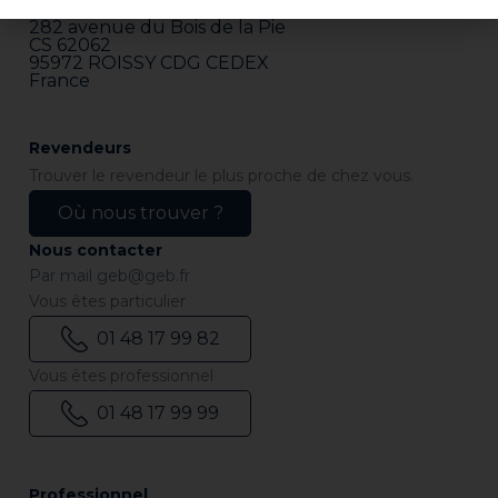
ZI Paris Nord 2
282 avenue du Bois de la Pie
CS 62062
95972 ROISSY CDG CEDEX
France
Revendeurs
Trouver le revendeur le plus proche de chez vous.
Où nous trouver ?
Nous contacter
Par mail
geb@geb.fr
Vous êtes particulier
01 48 17 99 82
Vous êtes professionnel
01 48 17 99 99
Professionnel