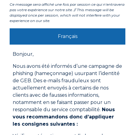
Composants
Ce message sera affiché une fois par session ce qui n’entravera
pas votre expérience sur notre site. // This message will be
displayed once per session, which will not interfere with your
experience on our site.
Labels et agréments
Français
Avertissements
Bonjour,
Mode d'emploi
Nous avons été informés d’une campagne de
Pour découper le JOINT BAS DE PORTE DE
phishing (hameçonnage) usurpant l’identité
DOUCHE au format souhaité, découper la partie
rigide au cutter ou à la scie à dents fines et la partie
de GEB. Des e-mails frauduleux sont
souple au cutter ou aux ciseaux.
actuellement envoyés à certains de nos
Pour les portes en verre de 5 mm d’épaisseur, coller
clients avec de fausses informations,
le joint avec du mastic translucide à l’intérieur de la
notamment en se faisant passer pour un
double lèvre.
responsable du service comptabilité.
Nous
Documentations à télécharger
vous recommandons donc d’appliquer
les consignes suivantes :
Fiche technique