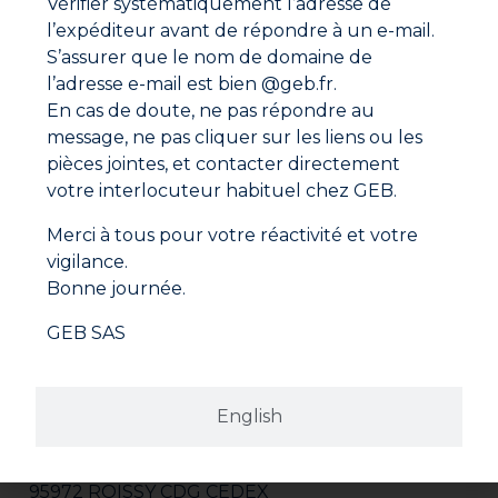
Vérifier systématiquement l’adresse de
l’expéditeur avant de répondre à un e-mail.
Fiche de données de sécurité
S’assurer que le nom de domaine de
l’adresse e-mail est bien @geb.fr.
En cas de doute, ne pas répondre au
message, ne pas cliquer sur les liens ou les
pièces jointes, et contacter directement
votre interlocuteur habituel chez GEB.
Merci à tous pour votre réactivité et votre
vigilance.
Bonne journée.
GEB SAS
Adresse
English
GEB SAS
ZI Paris Nord 2
282 avenue du Bois de la Pie
CS 62062
95972 ROISSY CDG CEDEX