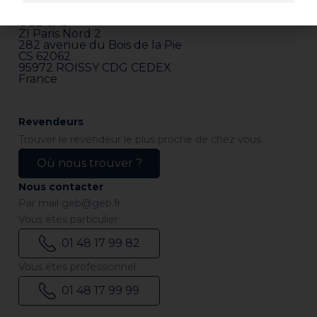
Adresse
GEB SAS
ZI Paris Nord 2
282 avenue du Bois de la Pie
CS 62062
95972 ROISSY CDG CEDEX
France
Revendeurs
Trouver le revendeur le plus proche de chez vous.
Où nous trouver ?
Nous contacter
Par mail
geb@geb.fr
Vous êtes particulier
01 48 17 99 82
Vous êtes professionnel
01 48 17 99 99