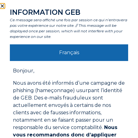
INFORMATION GEB
Caractéristiques
Ce message sera affiché une fois par session ce qui n’entravera
pas votre expérience sur notre site. // This message will be
displayed once per session, which will not interfere with your
Composants
experience on our site.
Français
Labels et agréments
Bonjour,
Avertissements
Nous avons été informés d’une campagne de
phishing (hameçonnage) usurpant l’identité
Mode d'emploi
de GEB. Des e-mails frauduleux sont
Eliminer soigneusement toute trace de graisse
actuellement envoyés à certains de nos
ancienne avant l’application de la graisse.
clients avec de fausses informations,
Nettoyer et dégraisser tous les supports.
notamment en se faisant passer pour un
Appliquer la graisse.
responsable du service comptabilité.
Nous
vous recommandons donc d’appliquer