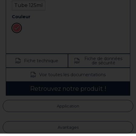
Tube 125ml
Couleur
Fiche de données
Fiche technique
de sécurité
Voir toutes les documentations
Retrouvez notre produit !
Application
Avantages