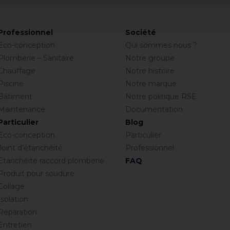
Professionnel
Société
Eco-conception
Qui sommes nous ?
Plomberie – Sanitaire
Notre groupe
Chauffage
Notre histoire
Piscine
Notre marque
Bâtiment
Notre politique RSE
Maintenance
Documentation
Particulier
Blog
Eco-conception
Particulier
Joint d’étanchéité
Professionnel
Etanchéité raccord plomberie
FAQ
Produit pour soudure
Collage
Isolation
Réparation
Entretien