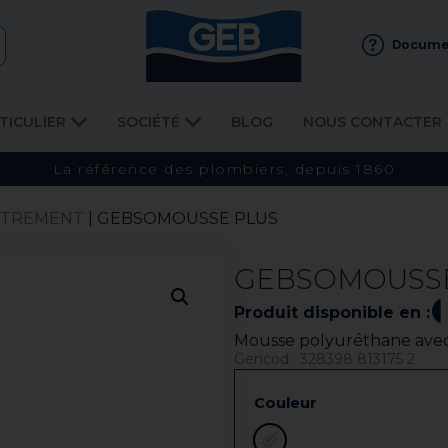
Docume
TICULIER
SOCIÉTÉ
BLOG
NOUS CONTACTER
La référence des plombiers, depuis 1860
UTREMENT
| GEBSOMOUSSE PLUS
GEBSOMOUSSE
Produit disponible en :
Mousse polyuréthane avec 
Gencod : 328398 813175 2
Couleur