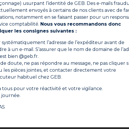
onnage) usurpant l’identité de GEB. Des e-mails fraud
ctuellement envoyés à certains de nos clients avec de fa
ations, notamment en se faisant passer pour un respons
vice comptabilité.
Nous vous recommandons donc
iquer les consignes suivantes :
valve.
er systématiquement l’adresse de l’expéditeur avant de
oureusement environ 20 fois avant l’utilisation.
re à un e-mail. S’assurer que le nom de domaine de l’ad
tête en bas.
 est bien @geb.fr.
’expansant de plusieurs fois son volume initial. La mousse, u
 de doute, ne pas répondre au message, ne pas cliquer s
.
ou les pièces jointes, et contacter directement votre
 injections successives, espacées de 1 à 2 heures environ, s
ocuteur habituel chez GEB.
er, lame de scie par exemple). La mousse doit être recou
 tous pour votre réactivité et votre vigilance.
er
e n’est pas protégée.
journée.
AS
Fiche de données de sécurité