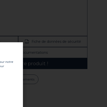
e
Fiche de données de sécurité
ir toutes les documentations
 sur notre
ouvez notre produit !
our
ts
Avertissements