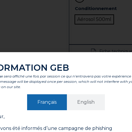
Conditionnement
Aérosol 500ml
Fiche techniqu
Vo
ORMATION GEB
 sera affiché une fois par session ce qui n’entravera pas votre expérience
Retr
is message will be displayed once per session, which will not interfere with y
 on our site.
tages
Caractéristiques
Composants
Labels et agrémen
Français
English
r,
vons été informés d’une campagne de phishing