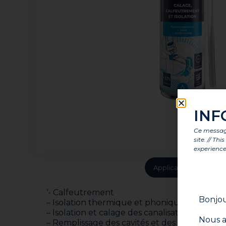
INF
Ce message
site. // Th
experience
Application
Avan
‘- Calfeutrement
Bonjou
– Isolation thermique et phonique
– Isolation et calage des canalisations
Nous a
– Remplissage des cavités et des saignées