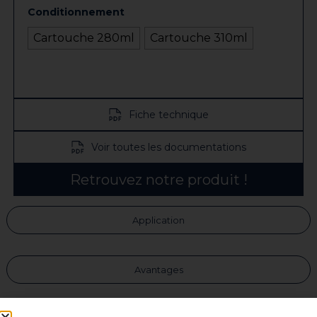
Conditionnement
Cartouche 280ml
Cartouche 310ml
Fiche technique
Voir toutes les documentations
Retrouvez notre produit !
Application
Avantages