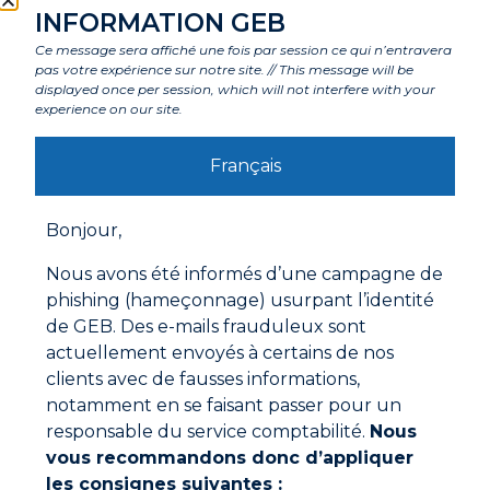
Caractéristiques
INFORMATION GEB
Ce message sera affiché une fois par session ce qui n’entravera
pas votre expérience sur notre site. // This message will be
Composants
displayed once per session, which will not interfere with your
experience on our site.
Labels et agréments
Français
Bonjour,
Avertissements
Nous avons été informés d’une campagne de
Mode d'emploi
phishing (hameçonnage) usurpant l’identité
Les supports doivent être secs, non poussiéreux et
de GEB. Des e-mails frauduleux sont
dégraissés.
actuellement envoyés à certains de nos
Ne pas appliquer le mastic si la température est
clients avec de fausses informations,
inférieure à +5°C ou supérieure à +40°C.
notamment en se faisant passer pour un
Pour les joints trop profonds, limiter la profondeur
responsable du service comptabilité.
Nous
par une mousse cellulaire. En général, la profondeur
du joint doit être inférieure à la moitié de sa largeur
vous recommandons donc d’appliquer
(en non débouchant).
Documentations à télécharger
les consignes suivantes :