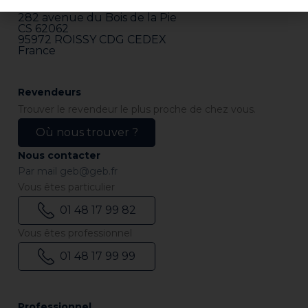
ZI Paris Nord 2
282 avenue du Bois de la Pie
CS 62062
95972 ROISSY CDG CEDEX
France
Revendeurs
Trouver le revendeur le plus proche de chez vous.
Où nous trouver ?
Nous contacter
Par mail
geb@geb.fr
Vous êtes particulier
01 48 17 99 82
Vous êtes professionnel
01 48 17 99 99
Professionnel