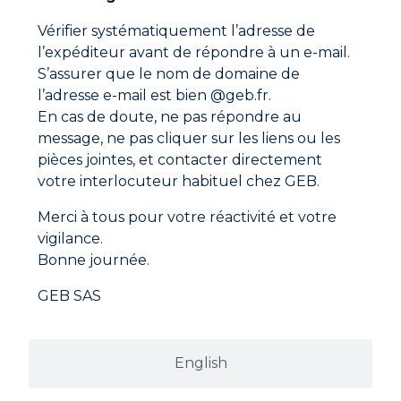
Couper l’extrémité de la buse, à un diamètre
légèrement inférieur à celui du joint, puis appliquer
Vérifier systématiquement l’adresse de
Fiche technique
le produit.
l’expéditeur avant de répondre à un e-mail.
Lisser à l’aide du lisse-joint GEB.
S’assurer que le nom de domaine de
DOP déclaration des performances
l’adresse e-mail est bien @geb.fr.
En cas de doute, ne pas répondre au
message, ne pas cliquer sur les liens ou les
pièces jointes, et contacter directement
votre interlocuteur habituel chez GEB.
Merci à tous pour votre réactivité et votre
vigilance.
Bonne journée.
GEB SAS
English
Adresse
GEB SAS