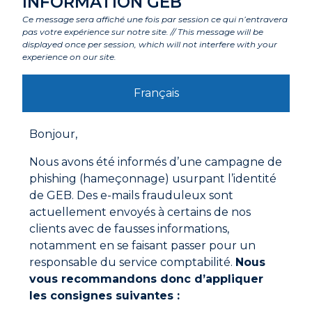
INFORMATION GEB
Ce message sera affiché une fois par session ce qui n’entravera
pas votre expérience sur notre site. // This message will be
Labels et agréments
displayed once per session, which will not interfere with your
experience on our site.
Avertissements
Français
Mode d'emploi
Bonjour,
Pour les matériaux poreux, nettoyage à la brosse
métallique et dépoussiérage.
Nous avons été informés d’une campagne de
Pour les surfaces métalliques, le verre, le carrelage et
phishing (hameçonnage) usurpant l’identité
l’émail, dégraissage à l’alcool suivi d’un essuyage avec
de GEB. Des e-mails frauduleux sont
un chiffon propre.
actuellement envoyés à certains de nos
Pour les plastiques, il est parfois nécessaire d’abraser,
de dégraisser avec un solvant recommandé par le
clients avec de fausses informations,
fabricant.
notamment en se faisant passer pour un
Documentations à télécharger
D’une manière générale, les surfaces doivent être
responsable du service comptabilité.
Nous
propres, sèches et dégraissées.
vous recommandons donc d’appliquer
Fiche technique
Pour un jointoiement, délimiter les bords du joint avec
les consignes suivantes :
un ruban adhésif.