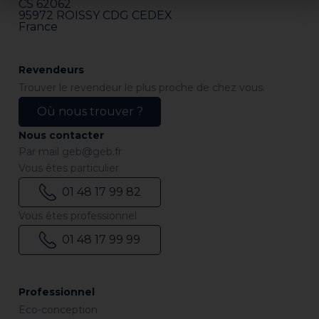
CS 62062
Pour les objets lourds, étayer et attendre au moins
95972 ROISSY CDG CEDEX
24 H (temps à adapter en fonction du poids de
France
l’élément collé).
Revendeurs
Trouver le revendeur le plus proche de chez vous.
Où nous trouver ?
Nous contacter
Par mail
geb@geb.fr
Vous êtes particulier
01 48 17 99 82
Vous êtes professionnel
01 48 17 99 99
Professionnel
Eco-conception